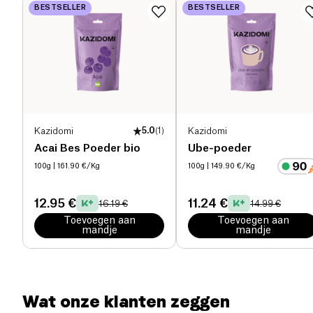
BESTSELLER
BESTSELLER
Eiwitten (g)
5.6 g
Zout (g)
0.65 g
Kazidomi
5.0
(
1
)
Kazidomi
Acai Bes Poeder bio
Ube-poeder
100g
| 161.90 €/Kg
100g
| 149.90 €/Kg
12.95 €
11.24 €
16.19 €
14.99 €
Toevoegen aan
Toevoegen aan
mandje
mandje
Wat onze klanten zeggen