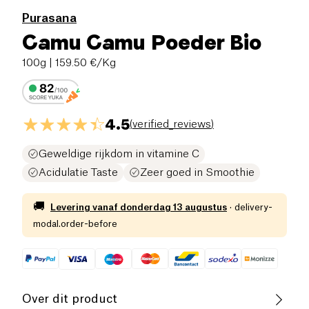
Purasana
Camu Camu Poeder Bio
100g
| 159.50 €/Kg
4.5
(
verified_reviews
)
Geweldige rijkdom in vitamine C
Acidulatie Taste
Zeer goed in Smoothie
🚚
Levering vanaf
donderdag 13 augustus
·
delivery-
modal.order-before
Over dit product