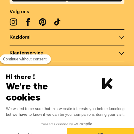
Volg ons
Kazidomi
Klantenservice
Continue without consent
Contacteer ons
Hi there !
We're the
België
/
NL
Veilige betalingen via
cookies
We waited to be sure that this website interests you before knocking,
13.56
€
-
15
%
?
15.95
€
but we
have
to know if we can be your companions during your visit.
Bespaar 2.39 € met K+
© Kazidomi
2026
BE-BIO-03
Consents certified by
Alle rechten voorbehouden
Toevoegen aan mandje