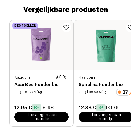
Vergelijkbare producten
BESTSELLER
Kazidomi
5.0
(
1
)
Kazidomi
Acai Bes Poeder bio
Spirulina Poeder bio
100g
| 161.90 €/Kg
200g
| 80.50 €/Kg
12.95 €
12.88 €
16.19 €
16.10 €
Toevoegen aan
Toevoegen aan
mandje
mandje