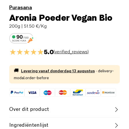
Purasana
Aronia Poeder Vegan Bio
200g
| 51.50 €/Kg
5.0
(
verified_reviews
)
🚚
Levering vanaf
donderdag 13 augustus
·
delivery-
modal.order-before
Over dit product
Vegan
Lactosevrij (ingrediënten)
Ingrediëntenlijst