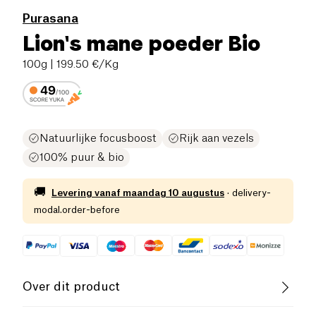
Purasana
Lion's mane poeder Bio
100g
| 199.50 €/Kg
Natuurlijke focusboost
Rijk aan vezels
100% puur & bio
🚚
Levering vanaf
maandag 10 augustus
·
delivery-
modal.order-before
Over dit product