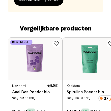
Vergelijkbare producten
BESTSELLER
Kazidomi
5.0
(
1
)
Kazidomi
Acai Bes Poeder bio
Spirulina Poeder bio
100g
| 161.90 €/Kg
200g
| 80.50 €/Kg