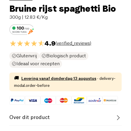
Bruine rijst spaghetti Bio
300g
| 12.83 €/Kg
4.9
(
verified_reviews
)
Glutenvrij
Biologisch product
Ideaal voor recepten
🚚
Levering vanaf
donderdag 13 augustus
·
delivery-
modal.order-before
Over dit product