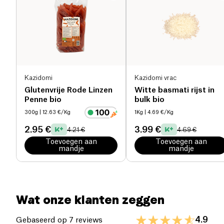
Eiwitten (g)
7.6 g
Dankzij hun glutenvrije samenstelling zijn ze
geschikt voor mensen die een specifiek dieet
Zout (g)
0 g
volgen, terwijl ze de voordelen van bruine rijst
bieden, rijk aan voedingsstoffen. Gemaakt met
100% biologische ingrediënten, combineren deze
spaghetti kwaliteit en smaak voor gezonde en
Kazidomi
Kazidomi vrac
heerlijke maaltijden. Ideaal om traditionele
Glutenvrije Rode Linzen
Witte basmati rijst in
recepten opnieuw te ontdekken en te genieten van
Penne bio
bulk bio
authentieke smaken.
300g
| 12.63 €/Kg
1Kg
| 4.69 €/Kg
2.95 €
3.99 €
4.21 €
4.69 €
Toevoegen aan
Toevoegen aan
mandje
mandje
Wat onze klanten zeggen
4.9
Gebaseerd op 7 reviews