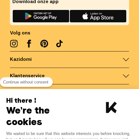
Download onze app
Volg ons
Kazidomi
Klantenservice
Continue without consent
Contacteer ons
Hi there !
We're the
België
/
NL
Veilige betalingen via
cookies
-10%
We waited to be sure that this website interests you before knocking,
Van 03/08 tot 09/08