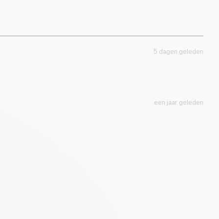
0.78 g
5 dagen geleden
een jaar geleden