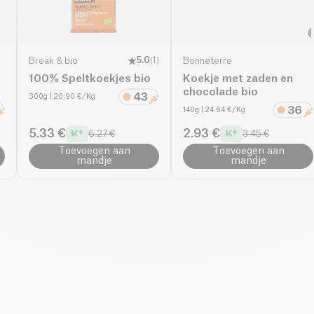
Break & bio
5.0
(
1
)
Bonneterre
100% Speltkoekjes bio
Koekje met zaden en
chocolade bio
300g
| 20.90 €/Kg
140g
| 24.64 €/Kg
5.33 €
2.93 €
6.27 €
3.45 €
Toevoegen aan
Toevoegen aan
mandje
mandje