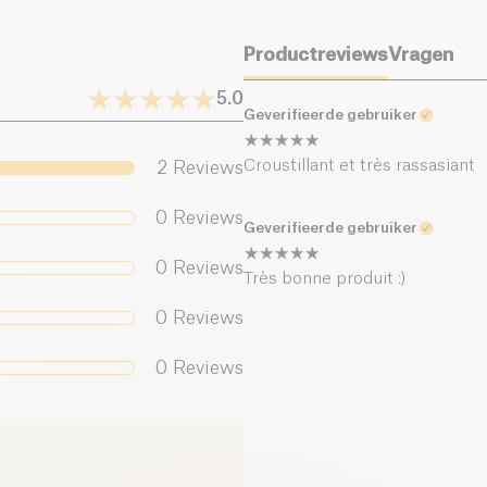
Zout (g)
Productreviews
Vragen
5.0
Geverifieerde gebruiker
Croustillant et très rassasiant
2
Reviews
0
Reviews
Geverifieerde gebruiker
0
Reviews
Très bonne produit :)
0
Reviews
0
Reviews