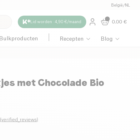
België
/
NL
0.00
€
Lid worden · 4,90 €/maand
Bulkproducten
Recepten
Blog
jes met Chocolade Bio
0
(
verified_reviews
)