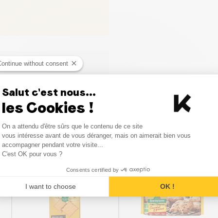
Continue without consent
Salut c'est nous...
les Cookies !
Consent Management Platform
On a attendu d'être sûrs que le contenu de ce site
Axeptio consent
vous intéresse avant de vous déranger, mais on aimerait bien vous
Vergelijkbare producten
accompagner pendant votre visite...
C'est OK pour vous ?
Consents certified by
I want to choose
OK !