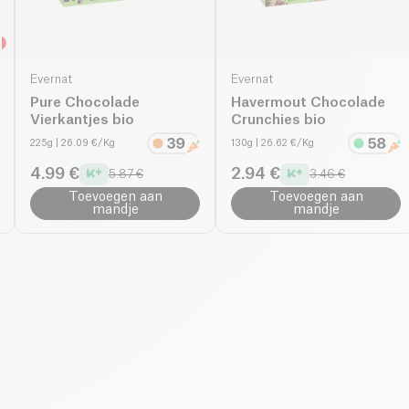
Evernat
Evernat
Pure Chocolade
Havermout Chocolade
Vierkantjes bio
Crunchies bio
225g
| 26.09 €/Kg
130g
| 26.62 €/Kg
4.99 €
2.94 €
5.87 €
3.46 €
Toevoegen aan
Toevoegen aan
mandje
mandje