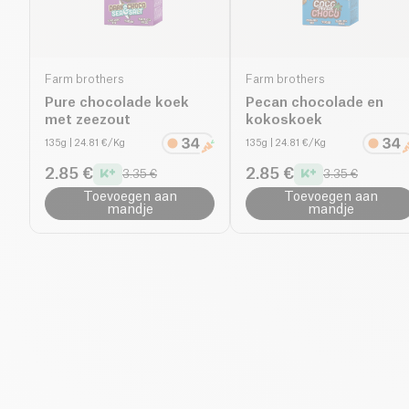
Farm brothers
Farm brothers
Pure chocolade koek
Pecan chocolade en
met zeezout
kokoskoek
135g
| 24.81 €/Kg
135g
| 24.81 €/Kg
2.85 €
2.85 €
3.35 €
3.35 €
Toevoegen aan
Toevoegen aan
mandje
mandje