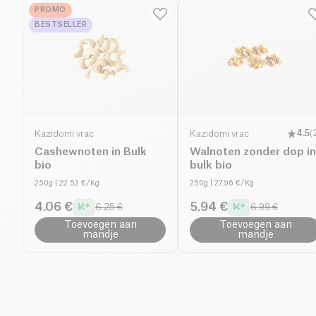
PROMO
BESTSELLER
Kazidomi vrac
Kazidomi vrac
4.5
(
Cashewnoten in Bulk
Walnoten zonder dop in
bio
bulk bio
250g
| 22.52 €/Kg
250g
| 27.96 €/Kg
4.06 €
5.94 €
6.25 €
6.99 €
Toevoegen aan
Toevoegen aan
mandje
mandje