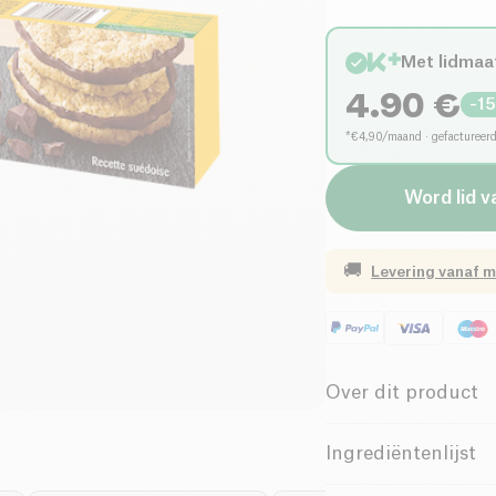
Met lidmaa
4.90
€
-
1
*€4,90/maand · gefactureer
Word lid v
🚚
Levering vanaf
m
Over dit product
Biologisch
Ingrediëntenlijst
Bruine rietsuiker*, p