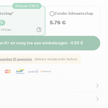
Bespaar 0.86 €
tschap*
Zonder lidmaatschap
5.76
€
5
%
?
d €59/jaar
an K+ en voeg toe aan winkelwagen · 4.90 €
aandag 10 augustus
·
delivery-modal.order-before
B-CORP Bedrijf
Frans bedrijf
ure chocolade* 23% (cacaomassa*, suiker*, cacaoboter*),