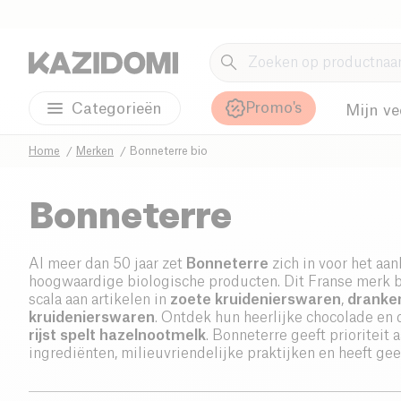
Promo's
Categorieën
Mijn ve
Home
Merken
Bonneterre bio
Bonneterre
Al meer dan 50 jaar zet
Bonneterre
zich in voor het aa
hoogwaardige biologische producten. Dit Franse merk 
scala aan artikelen in
zoete kruidenierswaren
,
dranke
kruidenierswaren
. Ontdek hun heerlijke chocolade en
rijst spelt hazelnootmelk
. Bonneterre geeft prioriteit
ingrediënten, milieuvriendelijke praktijken en heeft ge
met bedrijven zoals Monsanto.