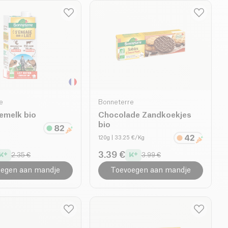
e
Bonneterre
emelk bio
Chocolade Zandkoekjes
bio
120g
| 33.25 €/Kg
3.39 €
2.35 €
3.99 €
egen aan mandje
Toevoegen aan mandje