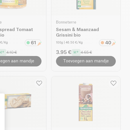
e
Bonneterre
spread Tomaat
Sesam & Maanzaad
io
Grissini bio
7 €/Kg
100g
| 46.50 €/Kg
3.95 €
4.10 €
4.65 €
egen aan mandje
Toevoegen aan mandje
: Personalize Your Options