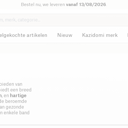
Bestel nu, we leveren
vanaf 13/08/2026
.
elgekochte artikelen
Nieuw
Kazidomi merk
nbieden van
biedt een breed
n
, en
hartige
 de beroemde
 aan gezonde
en enkele band