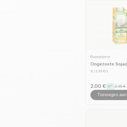
Bonneterre
Ongezoete Sojad
1L
| 2.35 €/L
2.00 €
2.35 €
Toevoegen aan