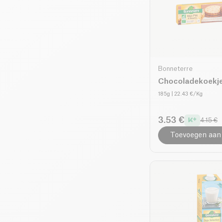
Bonneterre
Chocoladekoekje
185g
| 22.43 €/Kg
3.53 €
4.15 €
Toevoegen aan