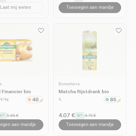
Laat mij weten
Toevoegen aan mandje
e
Bonneterre
Financier bio
Matcha Rijstdrank bio
0 €/Kg
1L
4.07 €
5.46 €
4.79 €
egen aan mandje
Toevoegen aan mandje