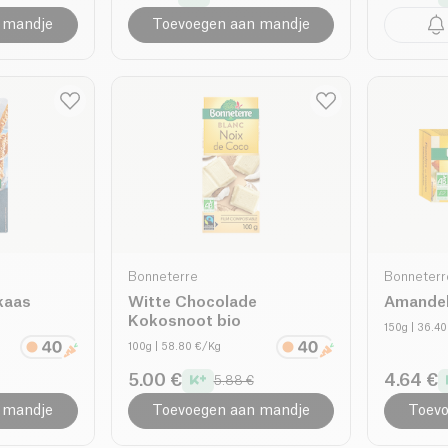
 mandje
Toevoegen aan mandje
Bonneterre
Bonneterr
kaas
Witte Chocolade
Amandel 
Kokosnoot bio
150g
| 36.4
100g
| 58.80 €/Kg
5.00 €
4.64 €
5.88 €
 mandje
Toevoegen aan mandje
Toevo