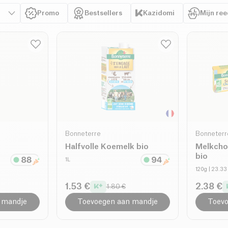
Promo
Bestsellers
Kazidomi
Mijn re
Bonneterre
Bonneterr
Halfvolle Koemelk bio
Melkcho
bio
1L
120g
| 23.33
1.53 €
2.38 €
1.80 €
 mandje
Toevoegen aan mandje
Toevo