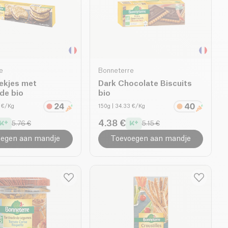
e
Bonneterre
ekjes met
Dark Chocolate Biscuits
de bio
bio
0 €/Kg
150g
| 34.33 €/Kg
4.38 €
5.76 €
5.15 €
egen aan mandje
Toevoegen aan mandje