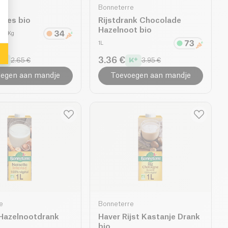
e
Bonneterre
kjes bio
Rijstdrank Chocolade
Hazelnoot bio
0 €/Kg
1L
3.36 €
2.65 €
3.95 €
egen aan mandje
Toevoegen aan mandje
e
Bonneterre
 Hazelnootdrank
Haver Rijst Kastanje Drank
bio