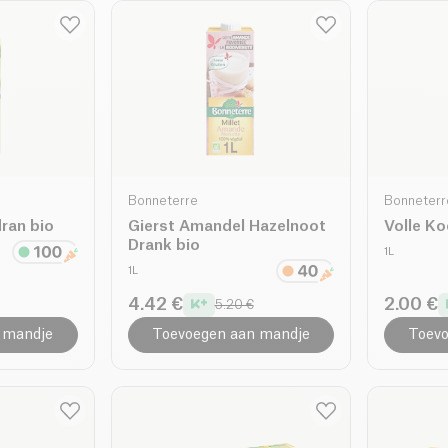
Bonneterre
Bonneterr
ran bio
Gierst Amandel Hazelnoot
Volle Ko
Drank bio
1L
1L
4.42 €
2.00 €
5.20 €
 mandje
Toevoegen aan mandje
Toevo