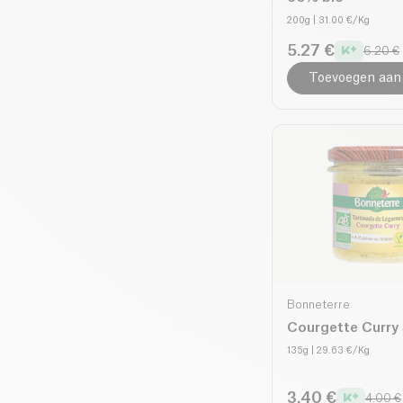
200g
| 31.00 €/Kg
5.27 €
6.20 €
Toevoegen aan
Bonneterre
Courgette Curry
135g
| 29.63 €/Kg
3.40 €
4.00 €