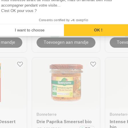
Bonneterre
Bonneterr
accompagner pendant votre visite...
C'est OK pour vous ?
met
Geconcentreerde
Palmkoe
e
Haverdrank Verdunnen bio
100g
| 26.5
Consents certified by
500ml
| 3.98 €/L
I want to choose
OK !
1.69 €
2.25 €
1.99 €
 mandje
Toevoegen aan mandje
Toevo
Bonneterre
Bonneterr
Dessert
Drie Paprika Smeersel bio
Intense
bio