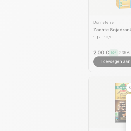
Bonneterre
Zachte Sojadrank
1L
| 2.35 €/L
2.00 €
2.35 €
Toevoegen aan