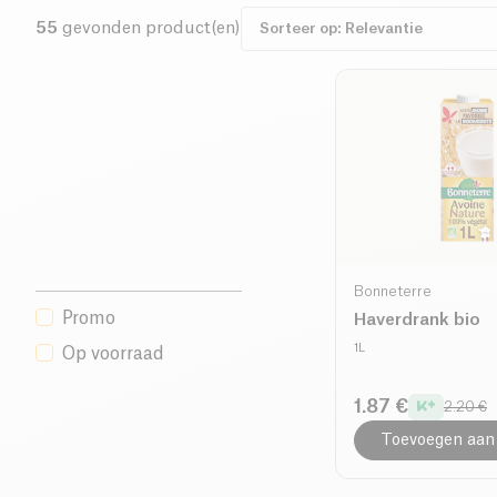
55
gevonden product(en)
Bonneterre
Promo
Haverdrank bio
1L
Op voorraad
1.87 €
2.20 €
Toevoegen aan