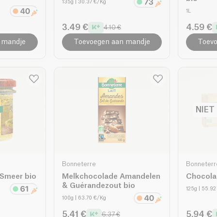
135g
| 30.37 €/Kg
1L
3.49 €
4.59 €
4.10 €
 mandje
Toevoegen aan mandje
Toevo
NIET
Bonneterre
Bonneterr
 Smeer bio
Melkchocolade Amandelen
Chocola
& Guérandezout bio
125g
| 55.92
100g
| 63.70 €/Kg
5.41 €
5.94 €
6.37 €