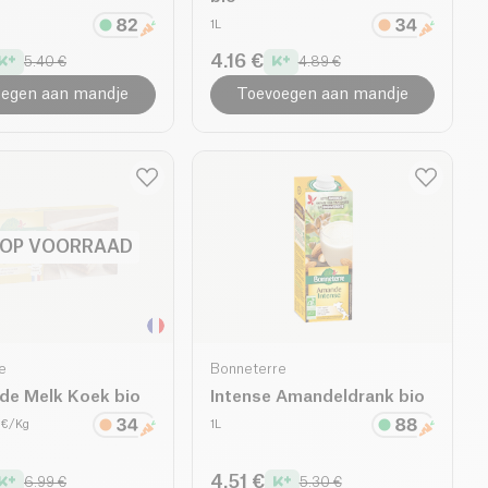
1L
4.16 €
5.40 €
4.89 €
egen aan mandje
Toevoegen aan mandje
 OP VOORRAAD
e
Bonneterre
de Melk Koek bio
Intense Amandeldrank bio
 €/Kg
1L
4.51 €
6.99 €
5.30 €