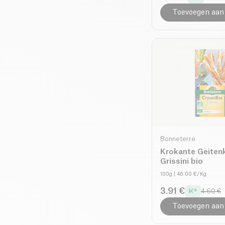
Toevoegen aan
Bonneterre
Krokante Geiten
Grissini bio
100g
| 46.00 €/Kg
3.91 €
4.60 €
Toevoegen aan