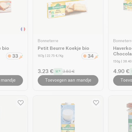
Bonneterre
Bonneterr
 bio
Petit Beurre Koekje bio
Haverko
Chocola
167g
| 22.75 €/Kg
150g
| 38.4
3.23 €
4.90 €
3.80 €
 mandje
Toevoegen aan mandje
Toevo