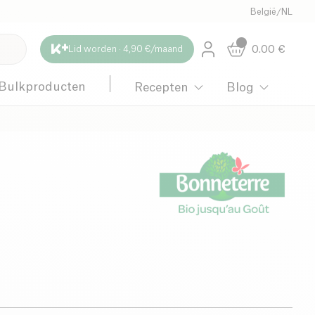
België
/
NL
0.00
€
Lid worden · 4,90 €/maand
Bulkproducten
Recepten
Blog