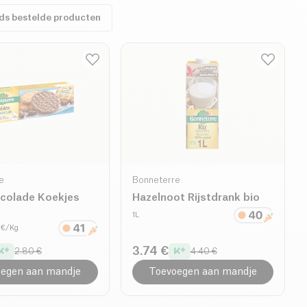
eds bestelde producten
e
Bonneterre
colade Koekjes
Hazelnoot Rijstdrank bio
1L
 €/Kg
3.74 €
2.80 €
4.40 €
egen aan mandje
Toevoegen aan mandje