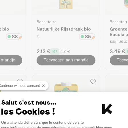
Bonneterre
Bonneterr
 bio
Natuurlijke Rijstdrank bio
Groente
Rucola b
1L
135g
| 30.3
2.13 €
3.49 €
2.51 €
 mandje
Toevoegen aan mandje
Toevo
Continue without consent
Salut c'est nous...
les Cookies !
Consent Management Platform
On a attendu d'être sûrs que le contenu de ce site
Axeptio consent
vous intéresse avant de vous déranger, mais on aimerait bien vous