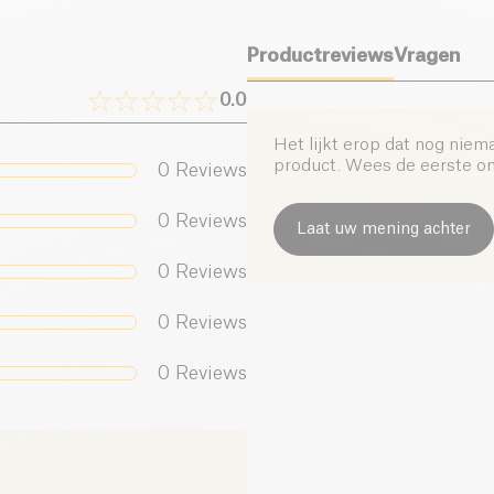
dipsaus
bij gyoza's 
Verpakt in een
Zout (g)
recyc
Productreviews
Vragen
saus de
ambachtelij
gezonde, smakelijke
0.0
Voor liefhebbers van
Het lijkt erop dat nog niem
keuken binnen ieders
product. Wees de eerste om 
0
Reviews
volle aromatische d
0
Reviews
Laat uw mening achter
0
Reviews
0
Reviews
0
Reviews