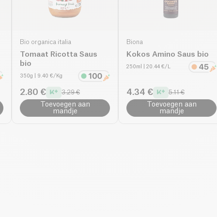
Bio organica italia
Biona
Tomaat Ricotta Saus
Kokos Amino Saus bio
bio
250ml
| 20.44 €/L
350g
| 9.40 €/Kg
2.80 €
4.34 €
3.29 €
5.11 €
Toevoegen aan
Toevoegen aan
mandje
mandje