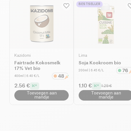
BESTSELLER
Kazidomi
Lima
Fairtrade Kokosmelk
Soja Kookroom bio
17% Vet bio
200ml
| 6.45 €/L
400ml
| 6.40 €/L
2.56 €
1.10 €
1.29 €
Toevoegen aan
Toevoegen aan
mandje
mandje