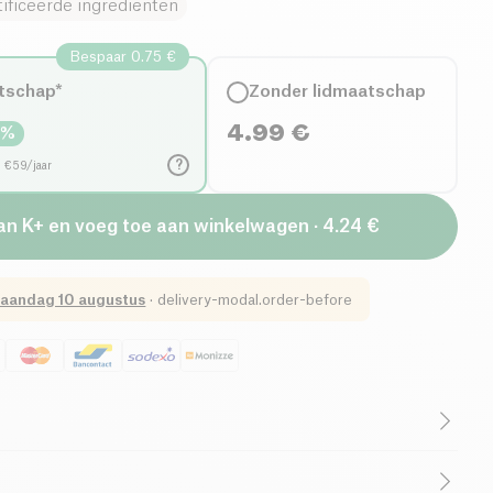
rtificeerde ingrediënten
Bespaar 0.75 €
tschap*
Zonder lidmaatschap
4.99
€
5
%
?
d €59/jaar
an K+ en voeg toe aan winkelwagen · 4.24 €
aandag 10 augustus
·
delivery-modal.order-before
Laag Verzadigd Vetgehalte