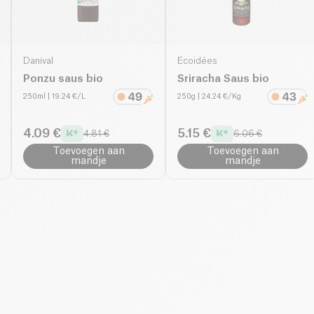
Danival
Ecoidées
Ponzu saus bio
Sriracha Saus bio
250ml
| 19.24 €/L
250g
| 24.24 €/Kg
4.09 €
5.15 €
4.81 €
6.06 €
Toevoegen aan
Toevoegen aan
mandje
mandje