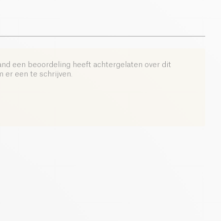
en loempia's.
leerbare glazen fles van 200 ml
, belichaamt deze
4.8 g
ke Aziatische expertise
van Autour du Riz in een
 en verantwoorde versie.
 culinaire avonturen brengt
Autour du Riz
de Koreaanse
and een beoordeling heeft achtergelaten over dit
 bereik — precies de juiste hoeveelheid pit, met de
er een te schrijven.
iepte van een echte K-BBQ.