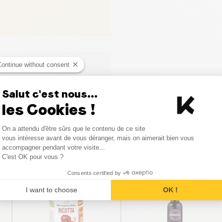
Continue without consent
Salut c'est nous...
les Cookies !
Consent Management Platform
On a attendu d'être sûrs que le contenu de ce site
Axeptio consent
vous intéresse avant de vous déranger, mais on aimerait bien vous
Vergelijkbare producten
accompagner pendant votre visite...
C'est OK pour vous ?
Consents certified by
I want to choose
OK !