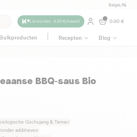
België
/
NL
0.00
€
Lid worden · 4,90 €/maand
Bulkproducten
Recepten
Blog
oreaanse BBQ-saus Bio
iologische Gochujang & Tamari
 zonder additieven