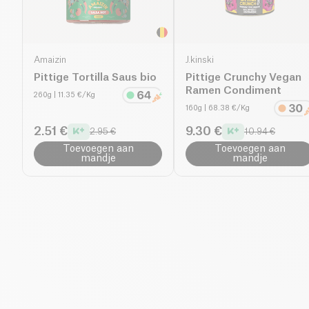
Amaizin
J.kinski
Pittige Tortilla Saus bio
Pittige Crunchy Vegan
Ramen Condiment
260g
| 11.35 €/Kg
160g
| 68.38 €/Kg
2.51 €
9.30 €
2.95 €
10.94 €
Toevoegen aan
Toevoegen aan
mandje
mandje