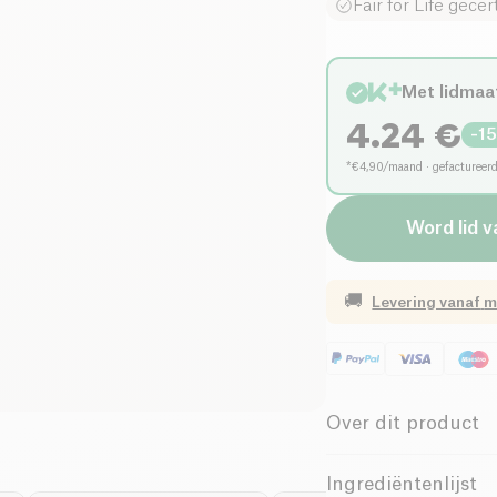
Fair for Life gece
Met lidmaa
4.24
€
-
1
*€4,90/maand · gefactureer
Word lid v
🚚
Levering vanaf
m
Over dit product
Biologisch
Ingrediëntenlijst