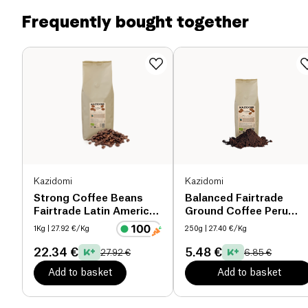
of which sugars (g)
21 g
Frequently bought together
Dietary fiber (g)
25 g
Proteins (g)
4.2 g
Salt (g)
0.31 g
Kazidomi
Kazidomi
Strong Coffee Beans
Balanced Fairtrade
Fairtrade Latin America
Ground Coffee Peru
& Tanzania organic
organic
1Kg
| 27.92 €/Kg
250g
| 27.40 €/Kg
22.34 €
5.48 €
27.92 €
6.85 €
Add to basket
Add to basket