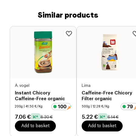
Similar products
A. vogel
Lima
Instant Chicory
Caffeine-Free Chicory
Caffeine-Free organic
Filter organic
200g
| 41.50 €/Kg
500g
| 12.28 €/Kg
7.06 €
5.22 €
8.30 €
6.14 €
Add to basket
Add to basket