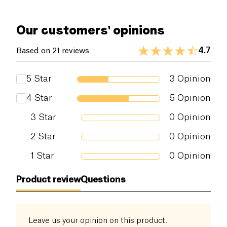
Our customers' opinions
4.7
Based on 21 reviews
5
Star
3
Opinion
4
Star
5
Opinion
3
Star
0
Opinion
2
Star
0
Opinion
1
Star
0
Opinion
Product review
Questions
Leave us your opinion on this product.