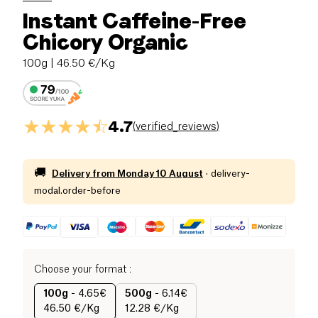
Instant Caffeine-Free
Chicory Organic
100g
| 46.50 €/Kg
4.7
(
verified_reviews
)
🚚
Delivery from
Monday 10 August
·
delivery-
modal.order-before
Choose your format
:
100g
-
4.65€
500g
-
6.14€
46.50 €/Kg
12.28 €/Kg