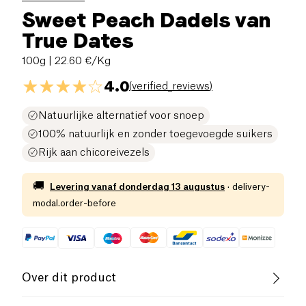
Sweet Peach Dadels van
True Dates
100g
| 22.60 €/Kg
4.0
(
verified_reviews
)
Natuurlijke alternatief voor snoep
100% natuurlijk en zonder toegevoegde suikers
Rijk aan chicoreivezels
🚚
Levering vanaf
donderdag 13 augustus
·
delivery-
modal.order-before
Over dit product