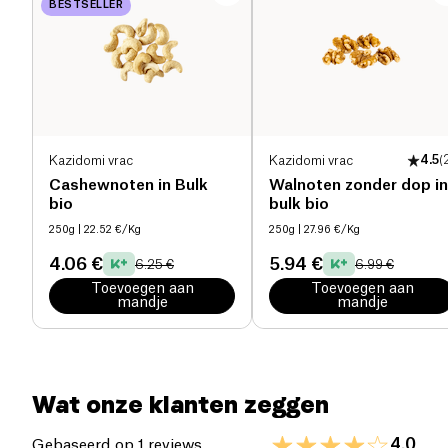
BESTSELLER
natuurlijke zoetheid te genieten, terwijl je
Eiwitten (g)
2.3 g
profiteert van de voordelen van dadels en vezels.
Een ideale keuze als zoete snack of om je favoriete
Zout (g)
0.03 g
recepten te verrijken.
Kazidomi vrac
Kazidomi vrac
4.5
(
Cashewnoten in Bulk
Walnoten zonder dop in
bio
bulk bio
250g
| 22.52 €/Kg
250g
| 27.96 €/Kg
4.06 €
5.94 €
6.25 €
6.99 €
Toevoegen aan
Toevoegen aan
mandje
mandje
Wat onze klanten zeggen
4.0
Gebaseerd op 1 reviews