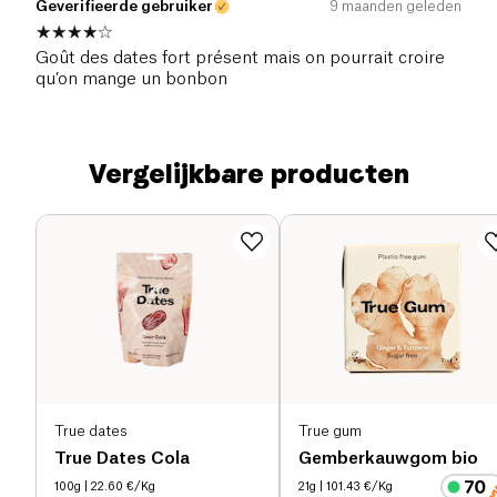
Geverifieerde gebruiker
9 maanden geleden
Goût des dates fort présent mais on pourrait croire
qu’on mange un bonbon
Vergelijkbare producten
True dates
True gum
True Dates Cola
Gemberkauwgom bio
100g
| 22.60 €/Kg
21g
| 101.43 €/Kg