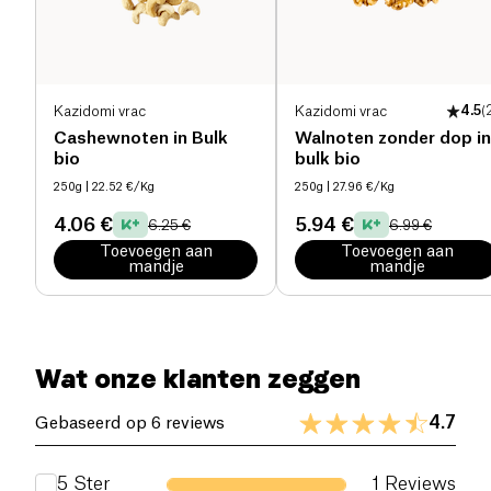
Zout (g)
0.013 g
Kazidomi vrac
Kazidomi vrac
4.5
(
Cashewnoten in Bulk
Walnoten zonder dop in
bio
bulk bio
250g
| 22.52 €/Kg
250g
| 27.96 €/Kg
4.06 €
5.94 €
6.25 €
6.99 €
Toevoegen aan
Toevoegen aan
mandje
mandje
Wat onze klanten zeggen
4.7
Gebaseerd op 6 reviews
5
Ster
1
Reviews