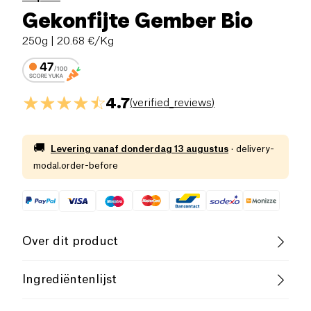
Gekonfijte Gember Bio
250g
| 20.68 €/Kg
4.7
(
verified_reviews
)
🚚
Levering vanaf
donderdag 13 augustus
·
delivery-
modal.order-before
Over dit product
Vegan
Glutenvrij (ingrediënten)
Ingrediëntenlijst
Lactosevrij (ingrediënten)
Laag zout
gember* (50%), rietsuiker* (50%)