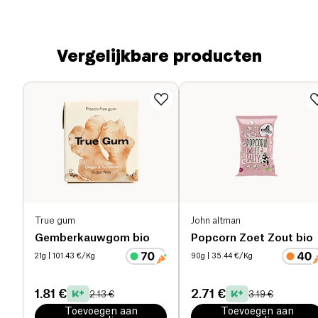
Vergelijkbare producten
True gum
John altman
Gemberkauwgom bio
Popcorn Zoet Zout bio
21g
| 101.43 €/Kg
90g
| 35.44 €/Kg
1.81 €
2.71 €
2.13 €
3.19 €
Toevoegen aan
Toevoegen aan