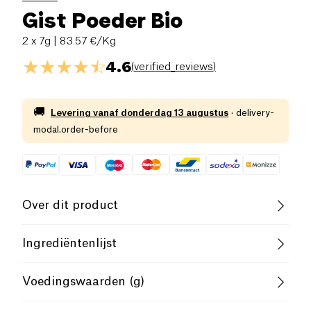
Gist Poeder Bio
2 x 7g
| 83.57 €/Kg
4.6
(
verified_reviews
)
🚚
Levering vanaf
donderdag 13 augustus
·
delivery-
modal.order-before
Over dit product
Vegan
Glutenvrij (ingrediënten)
Ingrediëntenlijst
Biologisch
Vegetarisch
Maïszetmeel*, rijsmiddelen: natriumbicarbonaat,
Voedingswaarden (g)
wijnsteenzuur. Producten van biologische landbouw.
ALLERGENEN.
Laag Verzadigd Vetgehalte