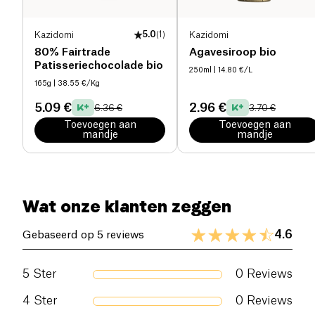
Kazidomi
5.0
(
1
)
Kazidomi
80% Fairtrade
Agavesiroop bio
Patisseriechocolade bio
250ml
| 14.80 €/L
165g
| 38.55 €/Kg
5.09 €
2.96 €
6.36 €
3.70 €
Toevoegen aan
Toevoegen aan
mandje
mandje
Wat onze klanten zeggen
4.6
Gebaseerd op 5 reviews
5
Ster
0
Reviews
4
Ster
0
Reviews