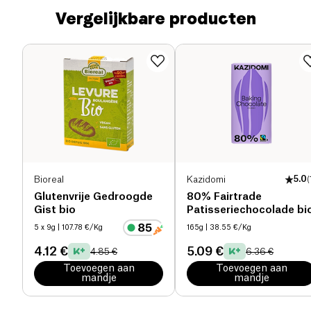
Vergelijkbare producten
Bioreal
Kazidomi
5.0
(
Glutenvrije Gedroogde
80% Fairtrade
Gist bio
Patisseriechocolade bi
5 x 9g
| 107.78 €/Kg
165g
| 38.55 €/Kg
4.12 €
5.09 €
4.85 €
6.36 €
Toevoegen aan
Toevoegen aan
mandje
mandje