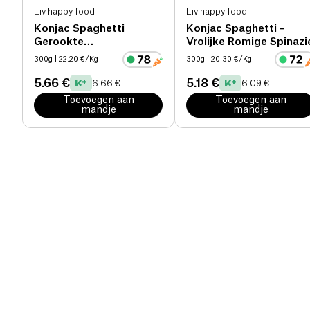
Liv happy food
Liv happy food
Konjac Spaghetti
Konjac Spaghetti -
Gerookte
Vrolijke Romige Spinazi
tomatenreepje
300g
| 22.20 €/Kg
300g
| 20.30 €/Kg
5.66 €
5.18 €
6.66 €
6.09 €
Toevoegen aan
Toevoegen aan
mandje
mandje