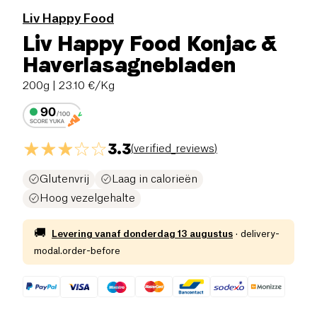
Liv Happy Food
Liv Happy Food Konjac &
Haverlasagnebladen
200g
| 23.10 €/Kg
3.3
(
verified_reviews
)
Glutenvrij
Laag in calorieën
Hoog vezelgehalte
🚚
Levering vanaf
donderdag 13 augustus
·
delivery-
modal.order-before