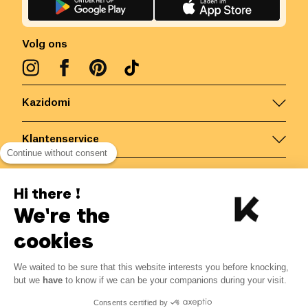
Volg ons
Kazidomi
Klantenservice
Continue without consent
Contacteer ons
Hi there !
We're the
België
/
NL
Veilige betalingen via
cookies
We waited to be sure that this website interests you before knocking,
3.93
€
-
15
%
?
4.62
€
but we
have
to know if we can be your companions during your visit.
Bespaar 0.69 € met K+
© Kazidomi
2026
BE-BIO-03
Consents certified by
Alle rechten voorbehouden