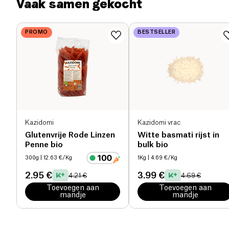
Vaak samen gekocht
al uw lasagnerecepten, of het nu vegetarisch, vlees
Voedingsvezels (g)
1.3 g
of vis is. Breng een vleugje lichtheid en gezondheid
in uw maaltijden, terwijl het smaakplezier
PROMO
BESTSELLER
Eiwitten (g)
0 g
behouden blijft.
Zout (g)
0.005 g
Kazidomi
Kazidomi vrac
Glutenvrije Rode Linzen
Witte basmati rijst in
Penne bio
bulk bio
300g
| 12.63 €/Kg
1Kg
| 4.69 €/Kg
2.95 €
3.99 €
4.21 €
4.69 €
Toevoegen aan
Toevoegen aan
mandje
mandje