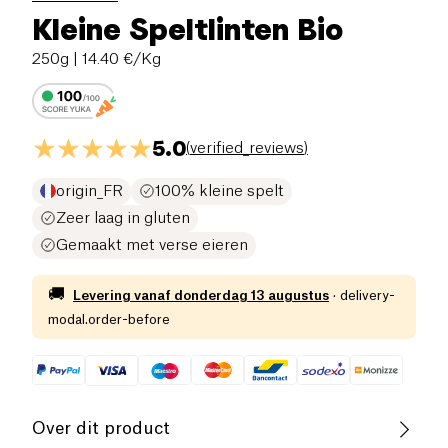
Kleine Speltlinten Bio
250g
| 14.40 €/Kg
5.0
(
verified_reviews
)
origin_FR
100% kleine spelt
Zeer laag in gluten
Gemaakt met verse eieren
🚚
Levering vanaf
donderdag 13 augustus
·
delivery-
modal.order-before
Over dit product