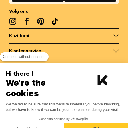
Volg ons
Kazidomi
Klantenservice
Continue without consent
Contacteer ons
Hi there !
We're the
België
/
NL
Veilige betalingen via
cookies
We waited to be sure that this website interests you before knocking,
3.06
€
-
15
%
?
3.60
€
but we
have
to know if we can be your companions during your visit.
Bespaar 0.54 € met K+
© Kazidomi
2026
BE-BIO-03
Consents certified by
Alle rechten voorbehouden
Toevoegen aan mandje