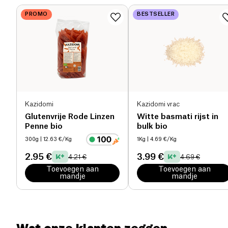
PROMO
BESTSELLER
Eiwitten (g)
14 g
Zout (g)
0 g
Kazidomi
Kazidomi vrac
Glutenvrije Rode Linzen
Witte basmati rijst in
Penne bio
bulk bio
300g
| 12.63 €/Kg
1Kg
| 4.69 €/Kg
2.95 €
3.99 €
4.21 €
4.69 €
Toevoegen aan
Toevoegen aan
mandje
mandje