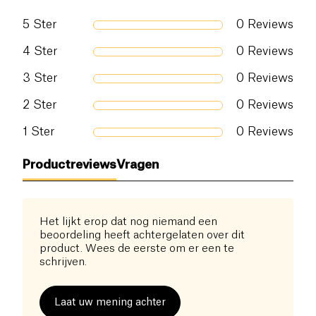
5
Ster
0
Reviews
Zout (g)
0.7 g
4
Ster
0
Reviews
3
Ster
0
Reviews
2
Ster
0
Reviews
1
Ster
0
Reviews
Productreviews
Vragen
Het lijkt erop dat nog niemand een
beoordeling heeft achtergelaten over dit
product. Wees de eerste om er een te
schrijven.
Laat uw mening achter