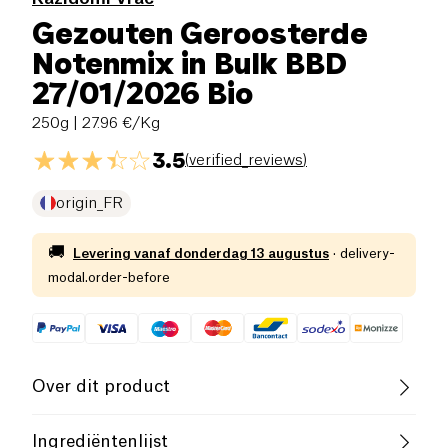
Gezouten Geroosterde
Notenmix in Bulk BBD
27/01/2026 Bio
250g
| 27.96 €/Kg
3.5
(
verified_reviews
)
origin_FR
🚚
Levering vanaf
donderdag 13 augustus
·
delivery-
modal.order-before
Over dit product
Vegan
Biologisch
Vegetarisch
Ingrediëntenlijst