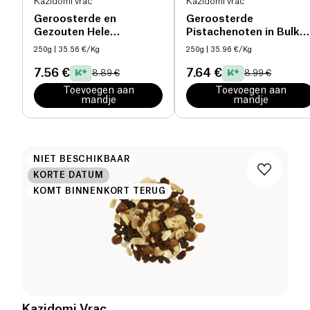
Kazidomi vrac
Kazidomi vrac
Geroosterde en
Geroosterde
Gezouten Hele
Pistachenoten in Bulk
Pistachenoten in Bulk
bio
250g
| 35.56 €/Kg
250g
| 35.96 €/Kg
bio
7.56 €
7.64 €
8.89 €
8.99 €
Toevoegen aan
Toevoegen aan
mandje
mandje
NIET BESCHIKBAAR
KORTE DATUM
KOMT BINNENKORT TERUG
Kazidomi Vrac