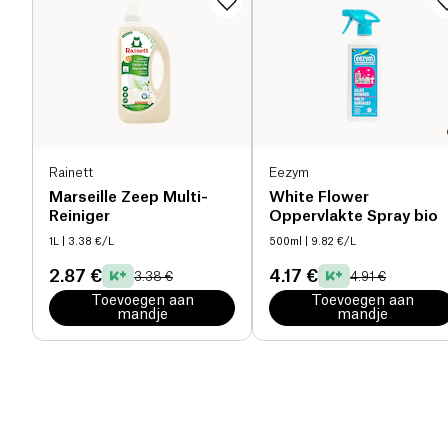
Rainett
Eezym
Marseille Zeep Multi-
White Flower
Reiniger
Oppervlakte Spray bio
1L
| 3.38 €/L
500ml
| 9.82 €/L
2.87 €
4.17 €
3.38 €
4.91 €
Toevoegen aan
Toevoegen aan
mandje
mandje