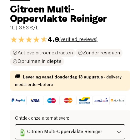
Citroen Multi-
Oppervlakte Reiniger
1L
| 3.53 €/L
4.9
(
verified_reviews
)
Actieve citroenextracten
Zonder residuen
Opruimen in diepte
🚚
Levering vanaf
donderdag 13 augustus
·
delivery-
modal.order-before
Ontdek onze alternatieven
:
Citroen Multi-Oppervlakte Reiniger