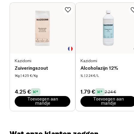
extracten van limoen verwijdert vlekken en
vetsporen. De oppervlakteactieve stoffen zijn van
plantaardige herkomst en zijn snel en in grote mate
biologisch afbreekbaar. Frosch Allesreiniger Green
Lemon wordt verkocht in een recyclebare flacon van
1 liter, gemaakt van 100 % gerecycleerd materiaal.
Product niet getest op dieren… tot groot genoegen
van Fred, de kikker van Frosch!
Kazidomi
Kazidomi
Zuiveringszout
Alcoholazijn 12%
1Kg
| 4.25 €/Kg
1L
| 2.24 €/L
4.25 €
1.79 €
2.24 €
Toevoegen aan
Toevoegen aan
mandje
mandje
Wat onze klanten zeggen