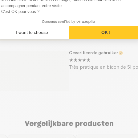
accompagner pendant votre visite...
Geverifieerde gebruiker
C'est OK pour vous ?
Consents certified by
@Kazidomi vous avez une erreur 
Pack Vinaigre Alcool 12% 3x 10
I want to choose
OK !
€* 6.72 €
Geverifieerde gebruiker
Très pratique en bidon de 5l p
Vergelijkbare producten