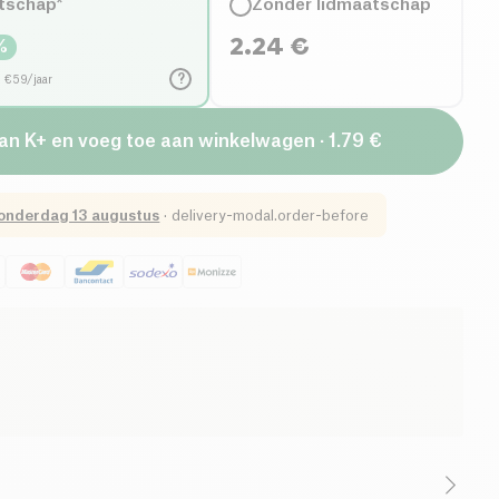
tschap*
Zonder lidmaatschap
2.24
€
%
?
d €59/jaar
van K+ en voeg toe aan winkelwagen · 1.79 €
onderdag 13 augustus
·
delivery-modal.order-before