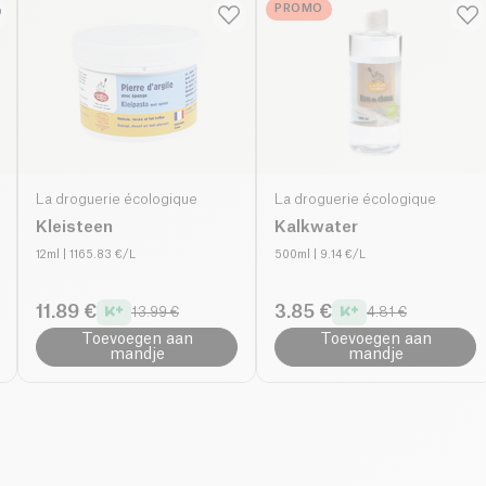
PROMO
La droguerie écologique
La droguerie écologique
Kleisteen
Kalkwater
12ml
| 1165.83 €/L
500ml
| 9.14 €/L
11.89 €
3.85 €
13.99 €
4.81 €
Toevoegen aan
Toevoegen aan
mandje
mandje