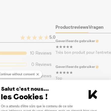
Productreviews
Vragen
5.0
Geverifieerde gebruiker
Très bon produit pour l'entret
10
Reviews
0
Reviews
Geverifieerde gebruiker
Continue without consent
0
Reviews
Top
0
Reviews
Salut c'est nous...
Geverifieerde gebruiker
les Cookies !
0
Reviews
Consent Management Platform
Un rapport qualité prix imbatta
On a attendu d'être sûrs que le contenu de ce site
Axeptio consent
vous intéresse avant de vous déranger, mais on aimerait bien vous