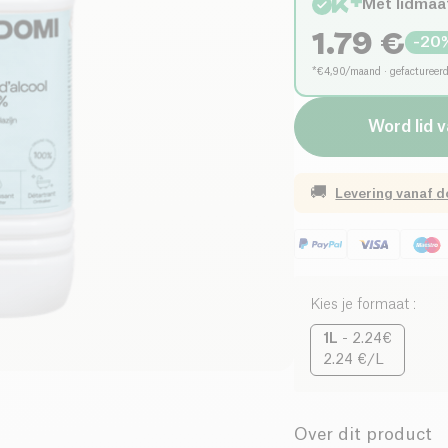
Met lidmaa
1.79
€
-
20
*€4,90/maand · gefactureer
Word lid 
🚚
Levering vanaf
d
Kies je formaat
:
1L
-
2.24€
2.24 €/L
Over dit product