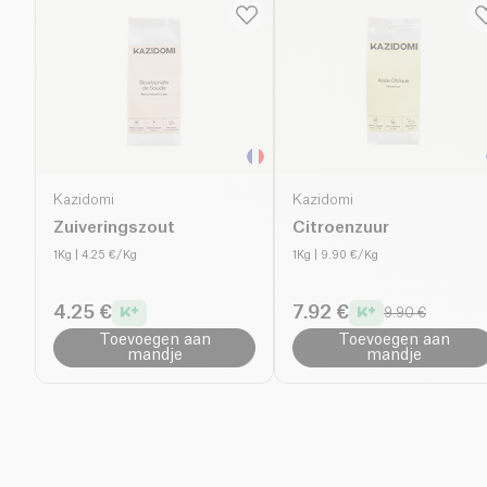
Kazidomi
Kazidomi
Zuiveringszout
Citroenzuur
1Kg
| 4.25 €/Kg
1Kg
| 9.90 €/Kg
4.25 €
7.92 €
9.90 €
Toevoegen aan
Toevoegen aan
mandje
mandje