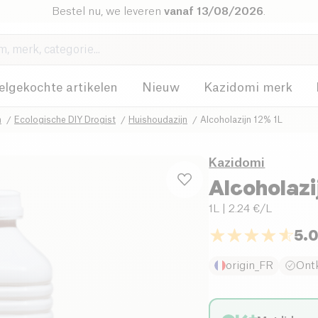
Bestel nu, we leveren
vanaf 13/08/2026
.
elgekochte artikelen
Nieuw
Kazidomi merk
n
Ecologische DIY Drogist
Huishoudazijn
Alcoholazijn 12% 1L
Kazidomi
Alcoholaz
1L
| 2.24 €/L
5.
origin_FR
Ontk