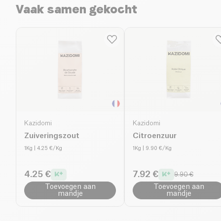
Vaak samen gekocht
Kazidomi
Kazidomi
Zuiveringszout
Citroenzuur
1Kg
| 4.25 €/Kg
1Kg
| 9.90 €/Kg
4.25 €
7.92 €
9.90 €
Toevoegen aan
Toevoegen aan
mandje
mandje