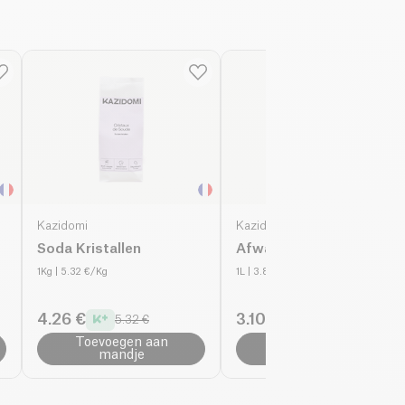
kwaliteit biedt om 
Ontdek meer schoo
Kazidomi
Kazidomi
Soda Kristallen
Afwasmiddel Citrus
1Kg
| 5.32 €/Kg
1L
| 3.88 €/L
4.26 €
3.10 €
5.32 €
3.88 €
Toevoegen aan
Toevoegen aan
mandje
mandje