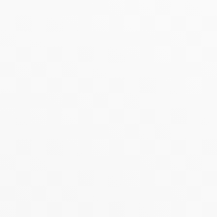
jou de beste producten te kunnen aanbieden.
nmaakrecepten op de
Kazidomi-blog!
PROMO
Kazidomi
Kazidomi
Zwarte Zeep Vloeibaar
zwarte zeep lijnzaadolie
met Lijnolie
5L
| 6.32 €/L
1L
| 6.70 €/L
5.36 €
21.63 €
6.70 €
33.27 €
Toevoegen aan
Toevoegen aan
mandje
mandje