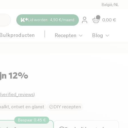
België
/
NL
0.00
€
Lid worden · 4,90 €/maand
Bulkproducten
Recepten
Blog
ijn 12%
0
(
verified_reviews
)
alkt, ontvet en glanst
DIY recepten
Bespaar 0.45 €