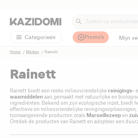
Promo's
Categorieën
Mijn ve
Home
Merken
Rainett
Rainett
Rainett biedt een reeks milieuvriendelijke
reinigings-
e
wasmiddelen
aan, gemaakt met natuurlijke en biologis
ingrediënten. Bekend om zijn ecologische inzet, biedt 
effectieve en milieuvriendelijke reinigingsoplossingen
toonaangevende producten zoals
Marseillezeep
en
zui
Ontdek de producten van Rainett en adopteer een duu
reinigingsroutine.