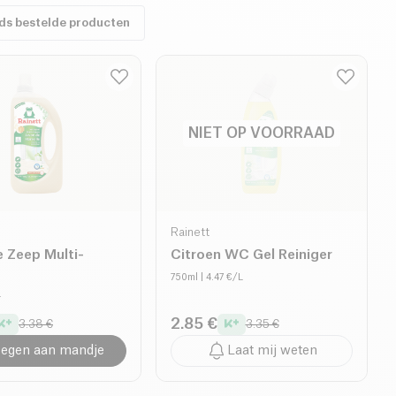
eds bestelde producten
NIET OP VOORRAAD
Rainett
e Zeep Multi-
Citroen WC Gel Reiniger
750ml
| 4.47 €/L
L
2.85 €
3.38 €
3.35 €
egen aan mandje
Laat mij weten