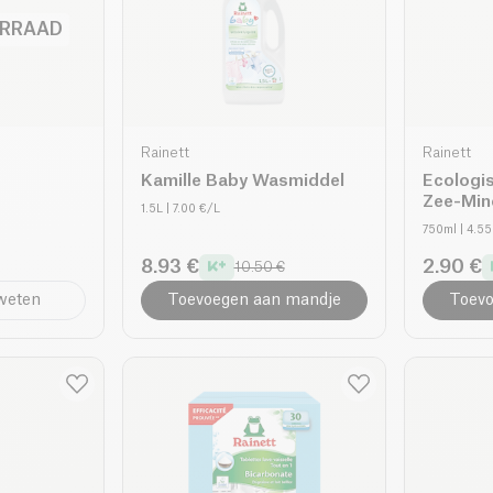
ORRAAD
Rainett
Rainett
Kamille Baby Wasmiddel
Ecologi
Zee-Min
1.5L
| 7.00 €/L
750ml
| 4.5
8.93 €
2.90 €
10.50 €
 weten
Toevoegen aan mandje
Toevo