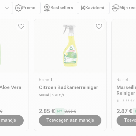
Promo
Bestsellers
Kazidomi
Mijn re
Rainett
Rainett
Aloe Vera
Citroen Badkamerreiniger
Marseill
Reiniger
500ml
| 6.70 €/L
1L
| 3.38 €/
2.85 €
2.87 €
 €
3.35 €
 mandje
Toevoegen aan mandje
Toevo