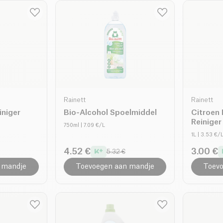
Rainett
Rainett
iniger
Bio-Alcohol Spoelmiddel
Citroen 
Reiniger
750ml
| 7.09 €/L
1L
| 3.53 €/
4.52 €
3.00 €
5.32 €
 mandje
Toevoegen aan mandje
Toevo