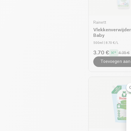
Rainett
Vlekkenverwijder
Baby
500ml
| 8.70 €/L
3.70 €
4.35 €
Toevoegen aan