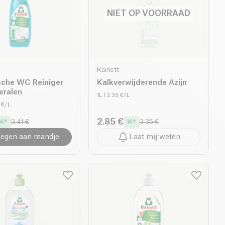
NIET OP VOORRAAD
Rainett
sche WC Reiniger
Kalkverwijderende Azijn
eralen
1L
| 3.35 €/L
5 €/L
2.85 €
3.41 €
3.35 €
egen aan mandje
Laat mij weten