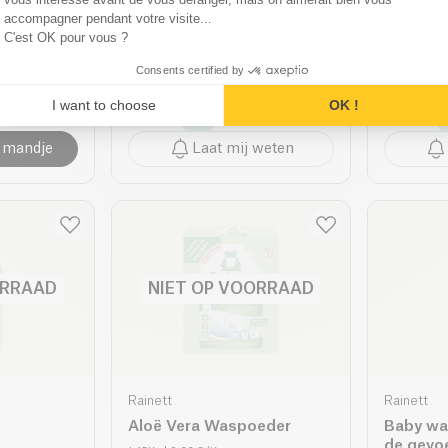
Rainett
Rainett
accompagner pendant votre visite...
C'est OK pour vous ?
smiddel
Kamille Baby
Wasmach
Wasverzachter
Citroen
Consents certified by
750ml
| 5.47 €/L
250ml
| 18.
I want to choose
OK !
3.49 €
3.94 €
 €
4.10 €
 mandje
Laat mij weten
ORRAAD
NIET OP VOORRAAD
Rainett
Rainett
Aloë Vera Waspoeder
Baby wa
de gevoe