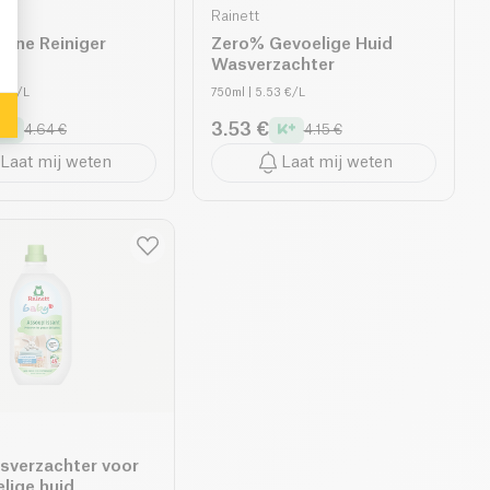
Rainett
ine Reiniger
Zero% Gevoelige Huid
Wasverzachter
56 €/L
750ml
| 5.53 €/L
3.53 €
4.64 €
4.15 €
Laat mij weten
Laat mij weten
sverzachter voor
lige huid