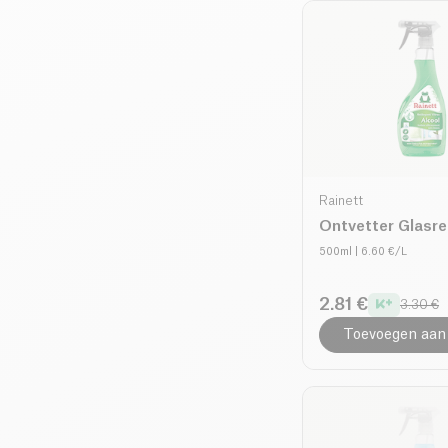
Rainett
Ontvetter Glasre
500ml
| 6.60 €/L
2.81 €
3.30 €
Toevoegen aan