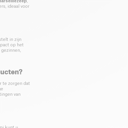
arseillezeep
,
rs, ideaal voor
elt in zijn
mpact op het
r gezinnen,
oducten?
r te zorgen dat
ge
tingen van
mi kunt u