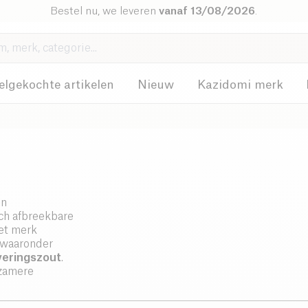
Bestel nu, we leveren
vanaf 13/08/2026
.
elgekochte artikelen
Nieuw
Kazidomi merk
n
ch afbreekbare
het merk
, waaronder
veringszout
.
rzamere