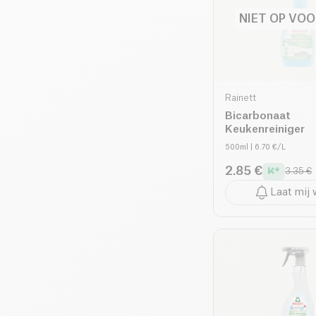
NIET OP VO
Rainett
Bicarbonaat
Keukenreiniger
500ml
| 6.70 €/L
2.85 €
3.35 €
Laat mij