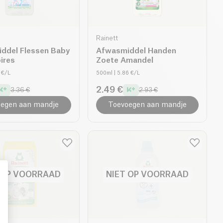
Rainett
ddel Flessen Baby
Afwasmiddel Handen
ires
Zoete Amandel
2 €/L
500ml
| 5.86 €/L
2.49 €
3.36 €
2.93 €
egen aan mandje
Toevoegen aan mandje
 OP VOORRAAD
NIET OP VOORRAAD
: Personalize Your Options