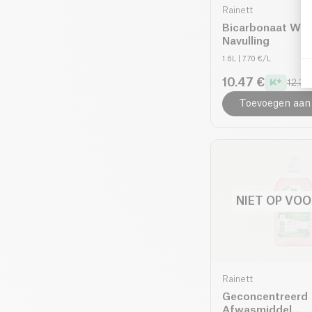
Rainett
Bicarbonaat Wa
Navulling
1.6L
| 7.70 €/L
10.47 €
12.32
Toevoegen aan
NIET OP VO
Rainett
Geconcentreerd
Afwasmiddel