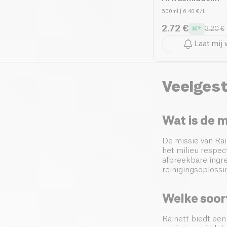
Frambozenazijn
500ml
| 6.40 €/L
2.72 €
3.20 €
Laat mij
Veelgest
Wat is de m
De missie van Ra
het milieu respec
afbreekbare ingre
reinigingsoplossi
Welke soor
Rainett biedt een