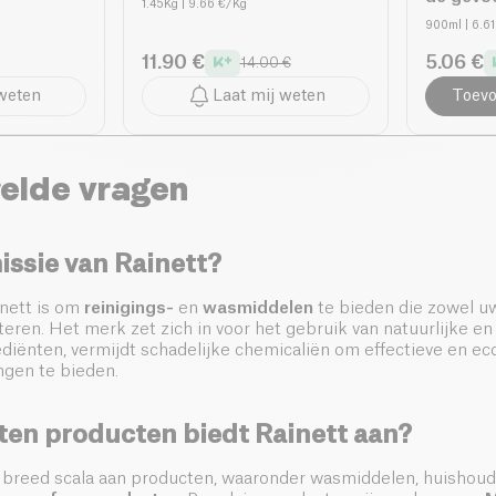
1.45Kg
| 9.66 €/Kg
900ml
| 6.6
11.90 €
5.06 €
14.00 €
 weten
Laat mij weten
Toevo
elde vragen
issie van Rainett?
inett is om
reinigings-
en
wasmiddelen
te bieden die zowel u
teren. Het merk zet zich in voor het gebruik van natuurlijke en
diënten, vermijdt schadelijke chemicaliën om effectieve en ec
ngen te bieden.
ten producten biedt Rainett aan?
 breed scala aan producten, waaronder wasmiddelen, huishoud