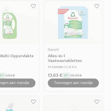
Rainett
Multi-Oppervlakte
Alles-in-1
Vaatwastabletten
L
50 Eenheden
| 0.32 €/u
13.63 €
3.53 €
16.03 €
egen aan mandje
Toevoegen aan mandje