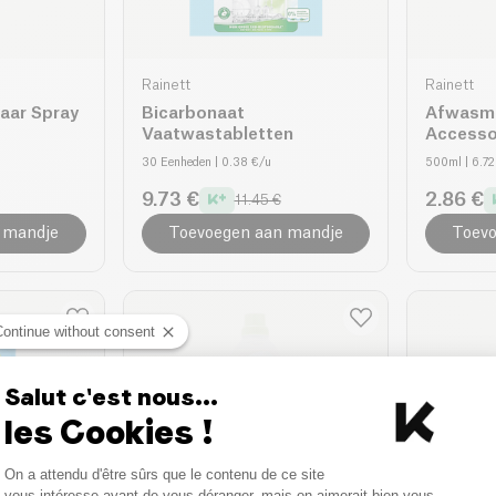
Rainett
Rainett
aar Spray
Bicarbonaat
Afwasmi
Vaatwastabletten
Accesso
30 Eenheden
| 0.38 €/u
500ml
| 6.7
9.73 €
2.86 €
11.45 €
 mandje
Toevoegen aan mandje
Toevo
Continue without consent
NIET OP VOORRAAD
NIET
Salut c'est nous...
les Cookies !
Consent Management Platform
On a attendu d'être sûrs que le contenu de ce site
Axeptio consent
vous intéresse avant de vous déranger, mais on aimerait bien vous