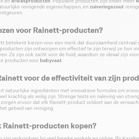
en en
afwasproducten
. Populaire producten zijn onder meer
M
atuurlijke reinigende eigenschappen, en
zuiveringszout
reinige
ontgeuren.
zen voor Rainett-producten?
tt betekent kiezen voor een merk dat duurzaamheid centraal st
producten zijn ontworpen om effectief te zijn terwijl ze hun i
en. Ze zijn ook zacht voor de huid, waardoor ze ideaal zijn voo
eke producten voor
babyvaat
.
ainett voor de effectiviteit van zijn pr
t natuurlijke ingrediënten met innovatieve formules om ervoo
el krachtig als veilig zijn. Strenge tests en naleving van stren
zorgen ervoor dat elk Rainett-product voldoet aan de verwach
et gebied van reiniging.
k Rainett-producten kopen?
zijn verkrijgbaar bij veel fysieke winkels en online. Bij Kazido