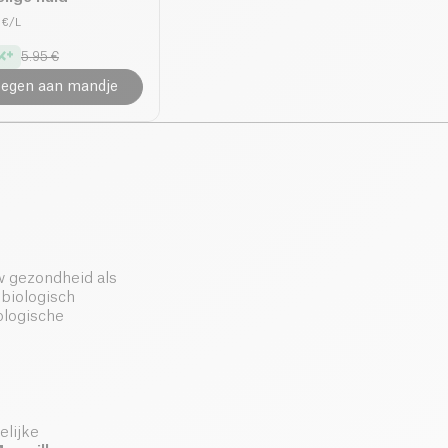
1 €/L
5.95 €
egen aan mandje
w gezondheid als
 biologisch
ologische
elijke