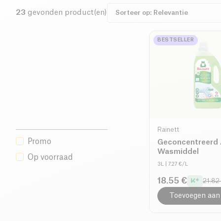
23
gevonden product(en)
BESTSELLER
Rainett
Promo
Geconcentreerd 
Wasmiddel
Op voorraad
3L
| 7.27 €/L
18.55 €
21.82
Toevoegen aan