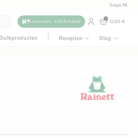
België
/
NL
0.00
€
Lid worden · 4,90 €/maand
Bulkproducten
Recepten
Blog