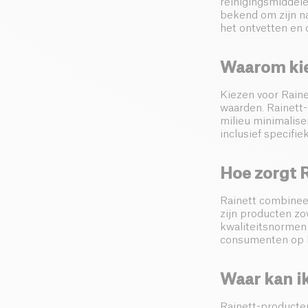
reinigingsmiddel
bekend om zijn n
het ontvetten en 
Waarom kie
Kiezen voor Raine
waarden. Rainett-
milieu minimaliser
inclusief specifi
Hoe zorgt R
Rainett combineer
zijn producten zow
kwaliteitsnormen 
consumenten op h
Waar kan i
Rainett-producten 