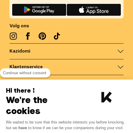
Volg ons
Kazidomi
Klantenservice
Continue without consent
Contacteer ons
Hi there !
We're the
België
/
NL
Veilige betalingen via
cookies
We waited to be sure that this website interests you before knocking,
3.68
€
-
15
%
?
4.33
€
but we
have
to know if we can be your companions during your visit.
Bespaar 0.65 € met K+
© Kazidomi
2026