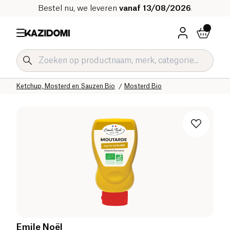
Bestel nu, we leveren
vanaf 13/08/2026
.
Home
Onze biologische catalogus
Zoute Kruidenierswaren Bio
Sauzen en Condimenten Bio
Ketchup, Mosterd en Sauzen Bio
Mosterd Bio
Emile Noël