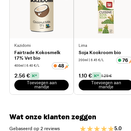
Zout (g)
5.75 g
Kazidomi
Lima
Fairtrade Kokosmelk
Soja Kookroom bio
17% Vet bio
200ml
| 6.45 €/L
400ml
| 6.40 €/L
2.56 €
1.10 €
1.29 €
Toevoegen aan
Toevoegen aan
mandje
mandje
Wat onze klanten zeggen
5.0
Gebaseerd op 2 reviews