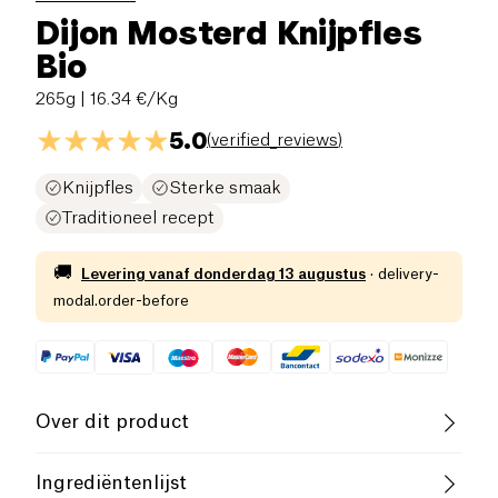
Dijon Mosterd Knijpfles
Bio
265g
| 16.34 €/Kg
5.0
(
verified_reviews
)
Knijpfles
Sterke smaak
Traditioneel recept
🚚
Levering vanaf
donderdag 13 augustus
·
delivery-
modal.order-before
Over dit product
Biologisch
Frans bedrijf
Ingrediëntenlijst