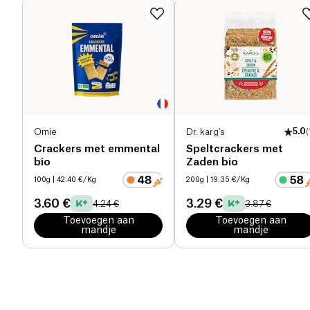
Omie
Dr. karg's
5.0
(
Crackers met emmental
Speltcrackers met
bio
Zaden bio
100g
| 42.40 €/Kg
200g
| 19.35 €/Kg
3.60 €
3.29 €
4.24 €
3.87 €
Toevoegen aan
Toevoegen aan
mandje
mandje