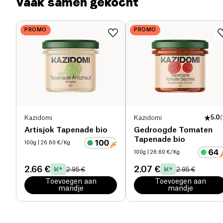
Vaak samen gekocht
Voedingsvezels (g)
8.3 g
PROMO
PROMO
Eiwitten (g)
15.8 g
Zout (g)
1.8 g
Kazidomi
Kazidomi
5.0
(
Artisjok Tapenade bio
Gedroogde Tomaten
Tapenade bio
100g
| 26.60 €/Kg
100g
| 26.60 €/Kg
2.66 €
2.07 €
2.95 €
2.95 €
Toevoegen aan
Toevoegen aan
mandje
mandje