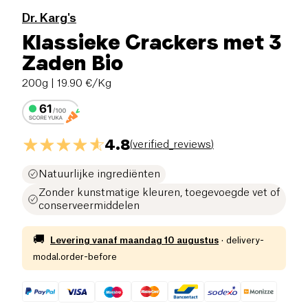
Dr. Karg's
Klassieke Crackers met 3
Zaden Bio
200g
| 19.90 €/Kg
4.8
(
verified_reviews
)
Natuurlijke ingrediënten
Zonder kunstmatige kleuren, toegevoegde vet of
conserveermiddelen
🚚
Levering vanaf
maandag 10 augustus
·
delivery-
modal.order-before