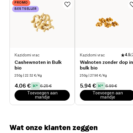
PROMO
voor een totaal van 150g. Het individuele
BESTSELLER
Eiwitten (g)
8.9 g
zakjesformaat past gemakkelijk in een tas voor een
gezond tussendoortje op elk moment.
Zout (g)
0.87 g
Kazidomi vrac
Kazidomi vrac
4.5
(
Cashewnoten in Bulk
Walnoten zonder dop in
bio
bulk bio
250g
| 22.52 €/Kg
250g
| 27.96 €/Kg
4.06 €
5.94 €
6.25 €
6.99 €
Toevoegen aan
Toevoegen aan
mandje
mandje
Wat onze klanten zeggen