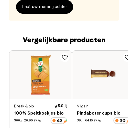
Laat uw mening achter
Vergelijkbare producten
Break & bio
5.0
(
1
)
Vilgain
100% Speltkoekjes bio
Pindaboter cups bio
300g
| 20.90 €/Kg
39g
| 64.10 €/Kg