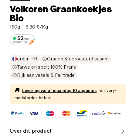
Volkoren Graankoekjes
Bio
150g
| 16.80 €/Kg
origin_FR
Granen & geroosterd sesam
Tarwe en spelt 100% Frans
Rijk aan vezels & Fairtrade
🚚
Levering vanaf
maandag 10 augustus
·
delivery-
modal.order-before
Over dit product