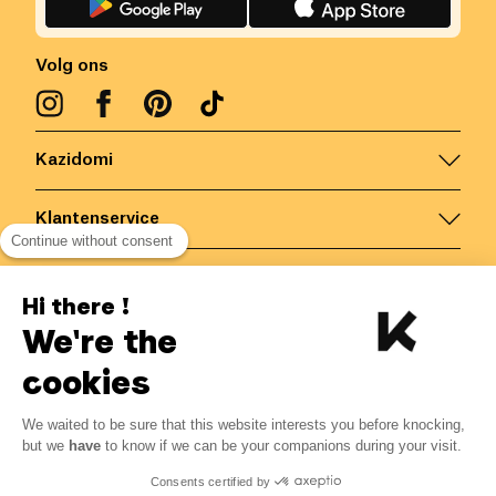
Volg ons
Kazidomi
Klantenservice
Continue without consent
Contacteer ons
Hi there !
We're the
België
/
NL
Veilige betalingen via
cookies
We waited to be sure that this website interests you before knocking,
4.17
€
-
15
%
?
4.90
€
but we
have
to know if we can be your companions during your visit.
Bespaar 0.73 € met K+
© Kazidomi
2026
BE-BIO-03
Consents certified by
Alle rechten voorbehouden