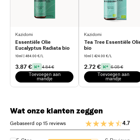
Onze olie wordt verkregen door
koude persing
van
de schil, zonder oplosmiddelen of chemicaliën, om
een
biologische, 100% pure en natuurlijke
kwaliteit te garanderen. De amberkleurige glazen
fles beschermt de kwetsbare actieve bestanddelen
Kazidomi
Kazidomi
tegen licht.
Essentiële Olie
Tea Tree Essentiële Oli
Eucalyptus Radiata bio
bio
10ml
| 484.00 €/L
10ml
| 424.00 €/L
3.87 €
2.72 €
4.84 €
6.05 €
Toevoegen aan
Toevoegen aan
mandje
mandje
Wat onze klanten zeggen
4.7
Gebaseerd op 15 reviews