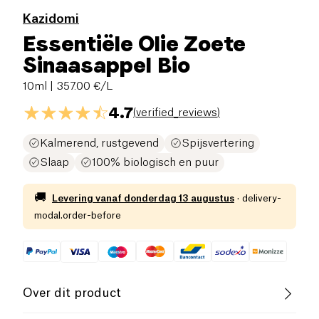
Kazidomi
Essentiële Olie Zoete
Sinaasappel Bio
10ml
| 357.00 €/L
4.7
(
verified_reviews
)
Kalmerend, rustgevend
Spijsvertering
Slaap
100% biologisch en puur
🚚
Levering vanaf
donderdag 13 augustus
·
delivery-
modal.order-before
Over dit product