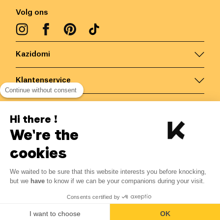
Volg ons
Kazidomi
Klantenservice
Continue without consent
Contacteer ons
Hi there !
We're the
België
/
NL
Veilige betalingen via
cookies
We waited to be sure that this website interests you before knocking,
2.86
€
-
20
%
?
3.57
€
but we
have
to know if we can be your companions during your visit.
Bespaar 0.71 € met K+
© Kazidomi
2026
BE-BIO-03
Consents certified by
Alle rechten voorbehouden
Toevoegen aan mandje
I want to choose
OK