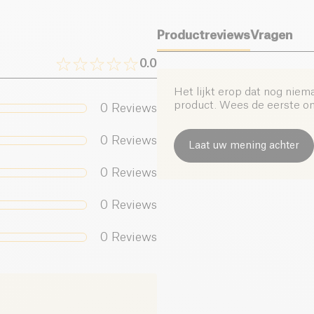
en te handelen op al
dan, klaar om een ​​
Productreviews
Vragen
0.0
Het lijkt erop dat nog niem
product. Wees de eerste om 
0
Reviews
0
Reviews
Laat uw mening achter
0
Reviews
0
Reviews
0
Reviews