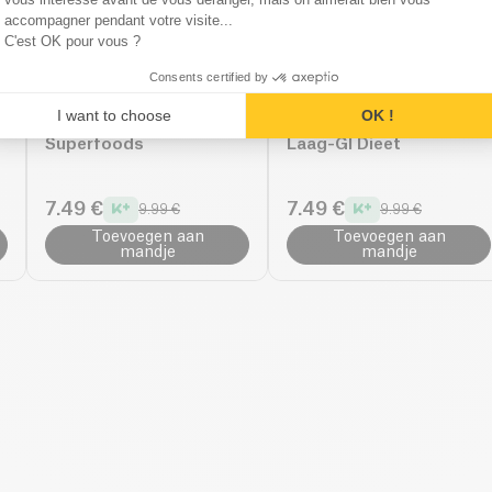
accompagner pendant votre visite...
C'est OK pour vous ?
Consents certified by
Kazidomi
Kazidomi
I want to choose
OK !
Ebook: Gids van
Ebook: Gids voor een
Superfoods
Laag-GI Dieet
7.49 €
7.49 €
9.99 €
9.99 €
Toevoegen aan
Toevoegen aan
mandje
mandje