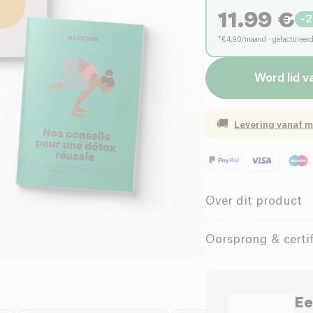
11.99
€
-
2
*€4,90/maand · gefactureer
Word lid v
🚚
Levering vanaf
m
Over dit product
Zorg voor uw gezond
Oorsprong & certif
Lage IG Power Gu
Anti-inflammatoir
Ons detox-advies
Ee
Vind al het advies 