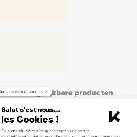
Vergelijkbare producten
Continue without consent
Salut c'est nous...
PROMO
PROMO
les Cookies !
Consent Management Platform
On a attendu d'être sûrs que le contenu de ce site
Axeptio consent
vous intéresse avant de vous déranger, mais on aimerait bien vous