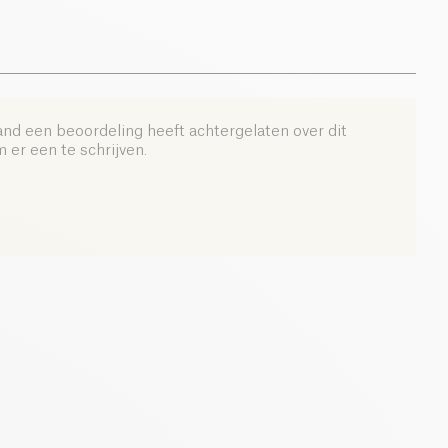
le emunctoire, onze eliminatiebichjes.
revolutie teweeg te brengen in uw dagelijkse leven?
and een beoordeling heeft achtergelaten over dit
er een te schrijven.