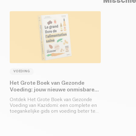
Misschie
VOEDING
Het Grote Boek van Gezonde
Voeding: jouw nieuwe onmisbare
gids
Ontdek Het Grote Boek van Gezonde
Voeding van Kazidomi: een complete en
toegankelijke gids om voeding beter te
begrijpen, de juiste voedingskeuzes te
maken en een evenwichtig eetpatroon
aan te nemen zonder frustratie. Bestel nu
in pre-order!