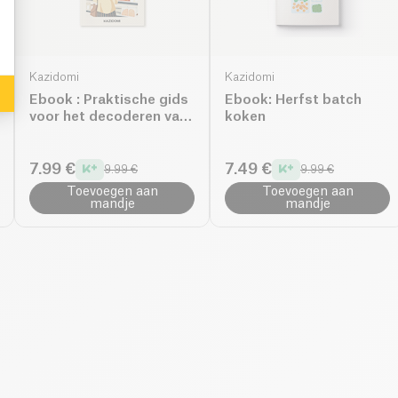
Kazidomi
Kazidomi
Ebook : Praktische gids
Ebook: Herfst batch
voor het decoderen van
koken
de etiquette van
alimentaires
7.99 €
7.49 €
9.99 €
9.99 €
Toevoegen aan
Toevoegen aan
mandje
mandje