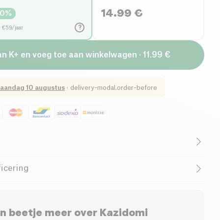
14.99
€
0
%
?
d €59/jaar
an K+ en voeg toe aan winkelwagen · 11.99 €
aandag 10 augustus
·
delivery-modal.order-before
heid met onze 3 favoriete eBooks:
icering
ide
e voedselgids
n beetje meer over
Kazidomi
van Lucile onze gezondheidscoach en menu -ideeën om