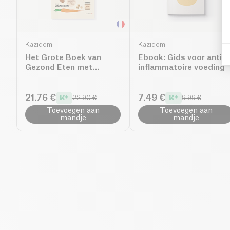
Kazidomi
Kazidomi
Het Grote Boek van
Ebook: Gids voor anti-
Gezond Eten met
inflammatoire voeding
Kazidomi
21.76 €
7.49 €
22.90 €
9.99 €
Toevoegen aan
Toevoegen aan
mandje
mandje