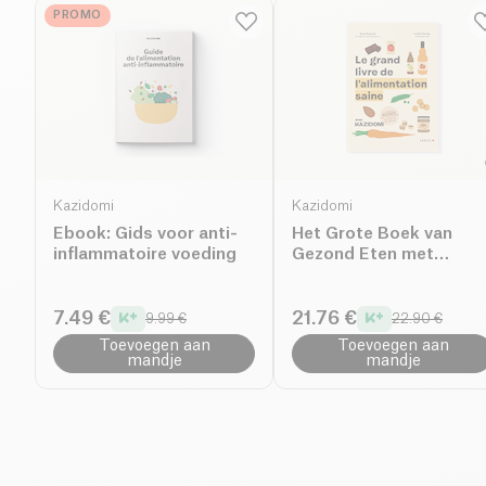
PROMO
Kazidomi
Kazidomi
Ebook: Gids voor anti-
Het Grote Boek van
inflammatoire voeding
Gezond Eten met
Kazidomi
7.49 €
21.76 €
9.99 €
22.90 €
Toevoegen aan
Toevoegen aan
mandje
mandje