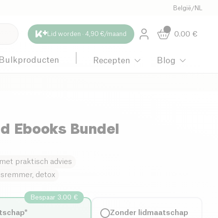
België
/
NL
0.00
€
Lid worden · 4,90 €/maand
Bulkproducten
Recepten
Blog
d Ebooks Bundel
 met praktisch advies
ngsremmer, detox
Bespaar 3.00 €
tschap*
Zonder lidmaatschap