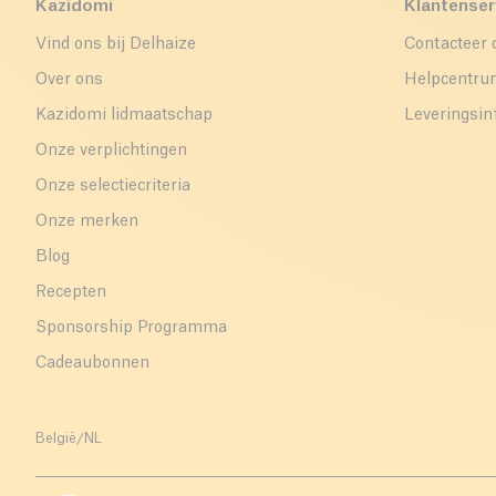
Kazidomi
Klantenser
Vind ons bij Delhaize
Contacteer 
Over ons
Helpcentr
Kazidomi lidmaatschap
Leveringsin
Onze verplichtingen
Onze selectiecriteria
Onze merken
Blog
Recepten
Sponsorship Programma
Cadeaubonnen
België
/
NL