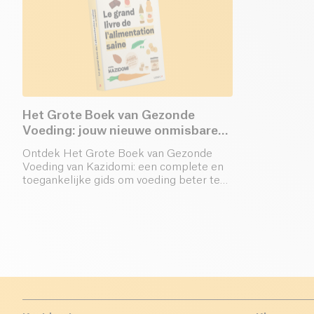
Het Grote Boek van Gezonde
Voeding: jouw nieuwe onmisbare
gids
Ontdek Het Grote Boek van Gezonde
Voeding van Kazidomi: een complete en
toegankelijke gids om voeding beter te
begrijpen, de juiste voedingskeuzes te
maken en een evenwichtig eetpatroon
aan te nemen zonder frustratie. Bestel nu
in pre-order!