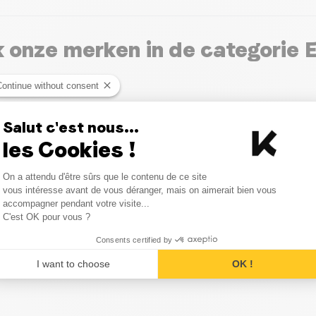
 onze merken in de categorie 
Continue without consent
Salut c'est nous...
les Cookies !
Consent Management Platform
On a attendu d'être sûrs que le contenu de ce site
Axeptio consent
vous intéresse avant de vous déranger, mais on aimerait bien vous
accompagner pendant votre visite...
C'est OK pour vous ?
Consents certified by
len en advies in de categorie 
I want to choose
OK !