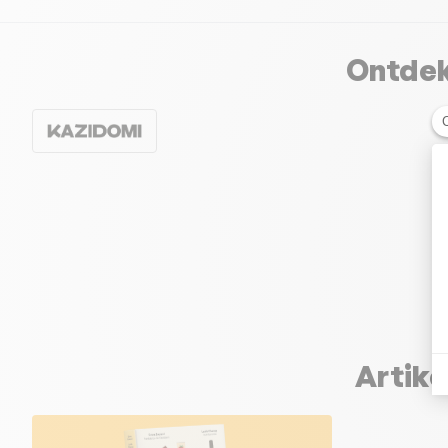
Ontdek
Artike