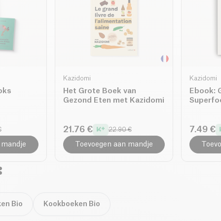
Kazidomi
Kazidomi
oks
Het Grote Boek van
Ebook: 
Gezond Eten met Kazidomi
Superfo
21.76 €
7.49 €
€
22.90 €
 mandje
Toevoegen aan mandje
Toevo
:
en Bio
Kookboeken Bio