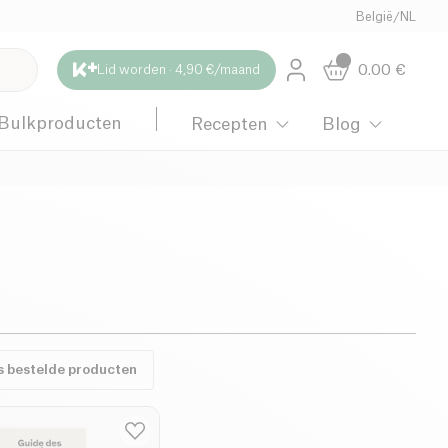
België
/
NL
0.00
€
Lid worden · 4,90 €/maand
Bulkproducten
Recepten
Blog
s bestelde producten