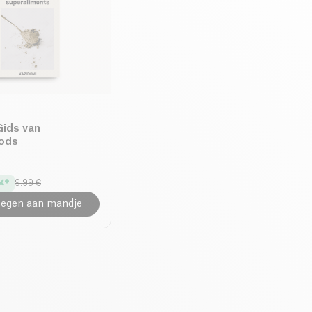
Gids van
ods
9.99 €
egen aan mandje