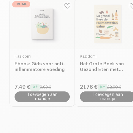
PROMO
Kazidomi
Kazidomi
Ebook: Gids voor anti-
Het Grote Boek van
inflammatoire voeding
Gezond Eten met
Kazidomi
7.49 €
21.76 €
9.99 €
22.90 €
Toevoegen aan
Toevoegen aan
mandje
mandje