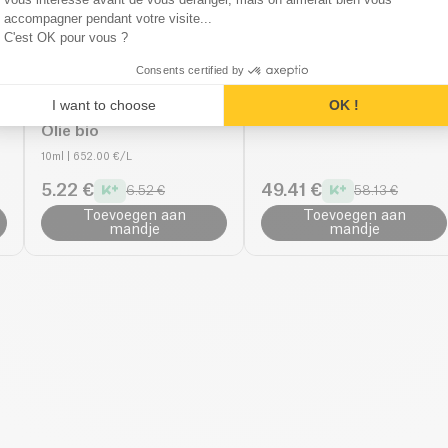
accompagner pendant votre visite...
C'est OK pour vous ?
Consents certified by
Kazidomi
Bioflore
I want to choose
OK !
Pepermunt Essentiële
vernevelingsdiffuse
Olie bio
10ml
| 652.00 €/L
5.22 €
49.41 €
6.52 €
58.13 €
Toevoegen aan
Toevoegen aan
mandje
mandje