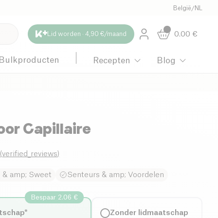
België
/
NL
0.00
€
Lid worden · 4,90 €/maand
Bulkproducten
Recepten
Blog
oor Capillaire
0
(
verified_reviews
)
e & amp; Sweet
Senteurs & amp; Voordelen
Bespaar 2.06 €
tschap*
Zonder lidmaatschap