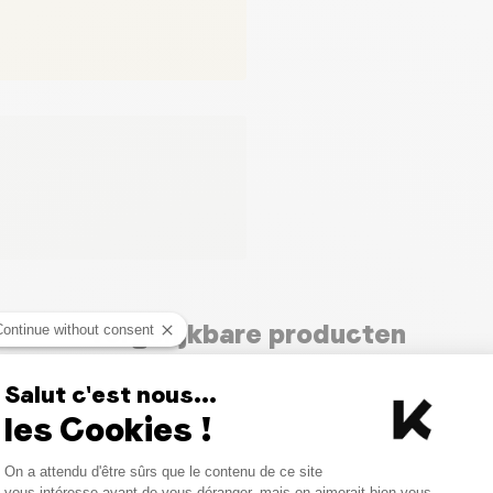
Vergelijkbare producten
Continue without consent
Salut c'est nous...
les Cookies !
Consent Management Platform
On a attendu d'être sûrs que le contenu de ce site
Axeptio consent
vous intéresse avant de vous déranger, mais on aimerait bien vous