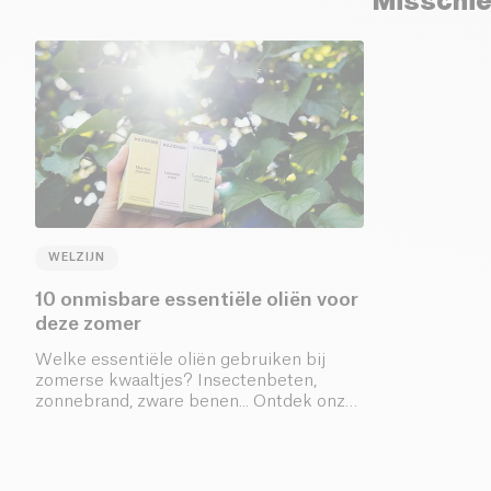
Misschie
WELZIJN
10 onmisbare essentiële oliën voor
deze zomer
Welke essentiële oliën gebruiken bij
zomerse kwaaltjes? Insectenbeten,
zonnebrand, zware benen... Ontdek onze
natuurlijke oplossingen en leer hoe je ze
doeltreffend kunt gebruiken.