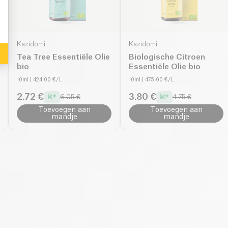
Kazidomi
Kazidomi
Tea Tree Essentiële Olie
Biologische Citroen
bio
Essentiële Olie bio
10ml
| 424.00 €/L
10ml
| 475.00 €/L
2.72 €
3.80 €
6.05 €
4.75 €
Toevoegen aan
Toevoegen aan
mandje
mandje