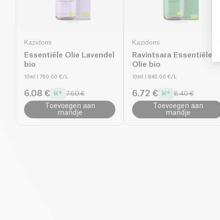
Kazidomi
Kazidomi
Essentiële Olie Lavendel
Ravintsara Essentiële
bio
Olie bio
10ml
| 760.00 €/L
10ml
| 840.00 €/L
6.08 €
6.72 €
7.60 €
8.40 €
Toevoegen aan
Toevoegen aan
mandje
mandje