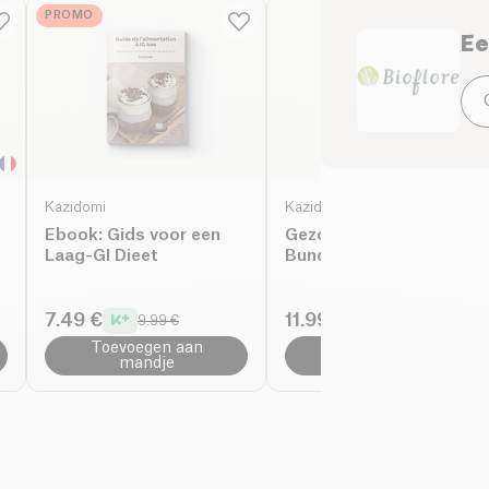
beukenhouten basis
PROMO
geven de geur van jo
Ee
Geschikt voor kleine
en zachte verstuivin
Hoogte van de basis:
parfumeren.
Compatibel met de 10
Kazidomi
Kazidomi
Ebook: Gids voor een
Gezondheid Ebooks
Laag-GI Dieet
Bundel
7.49 €
11.99 €
9.99 €
14.99 €
Toevoegen aan
Toevoegen aan
mandje
mandje