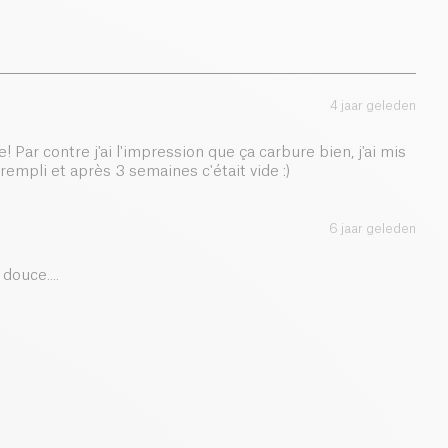
4 jaar geleden
! Par contre j'ai l'impression que ça carbure bien, j'ai mis
 rempli et après 3 semaines c'était vide :)
6 jaar geleden
douce....