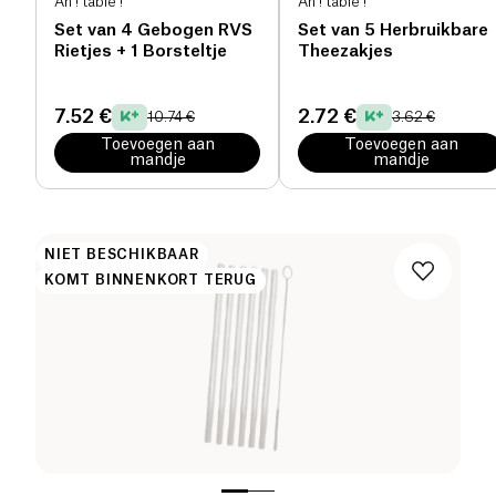
Ah ! table !
Ah ! table !
Set van 4 Gebogen RVS
Set van 5 Herbruikbare
Rietjes + 1 Borsteltje
Theezakjes
7.52 €
2.72 €
10.74 €
3.62 €
Toevoegen aan
Toevoegen aan
mandje
mandje
NIET BESCHIKBAAR
KOMT BINNENKORT TERUG