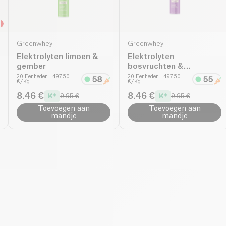
Greenwhey
Greenwhey
Elektrolyten limoen &
Elektrolyten
gember
bosvruchten &
basilicum
20 Eenheden
| 497.50
20 Eenheden
| 497.50
€/Kg
€/Kg
8.46 €
8.46 €
9.95 €
9.95 €
Toevoegen aan
Toevoegen aan
mandje
mandje