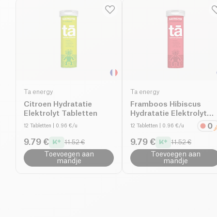
Ta energy
Ta energy
Citroen Hydratatie
Framboos Hibiscus
Elektrolyt Tabletten
Hydratatie Elektrolyt
Tabletten
12 Tabletten
| 0.96 €/u
12 Tabletten
| 0.96 €/u
9.79 €
9.79 €
11.52 €
11.52 €
Toevoegen aan
Toevoegen aan
mandje
mandje