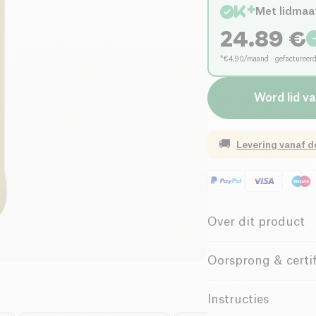
Met lidmaa
24.89
€
*€4,90/maand · gefactureer
Word lid v
🚚
Levering vanaf
d
Over dit product
De
Pulse Protein g
Oorsprong & certif
workouts. Deze shak
een **stijlvol design
Instructies
fles is gemaakt van
b