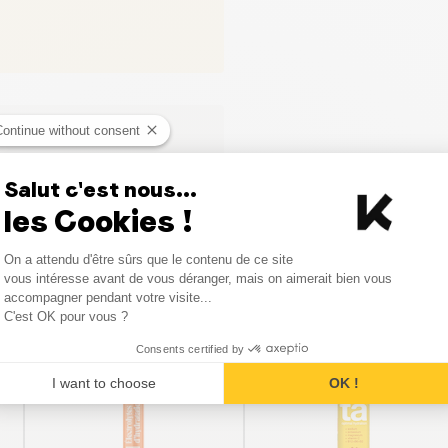
Continue without consent
Salut c'est nous...
les Cookies !
Consent Management Platform
On a attendu d'être sûrs que le contenu de ce site
Axeptio consent
vous intéresse avant de vous déranger, mais on aimerait bien vous
Vergelijkbare producten
accompagner pendant votre visite...
C'est OK pour vous ?
Consents certified by
I want to choose
OK !