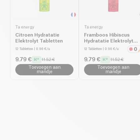
Ta energy
Ta energy
Citroen Hydratatie
Framboos Hibiscus
Elektrolyt Tabletten
Hydratatie Elektrolyt
Tabletten
12 Tabletten
| 0.96 €/u
12 Tabletten
| 0.96 €/u
9.79 €
9.79 €
11.52 €
11.52 €
Toevoegen aan
Toevoegen aan
mandje
mandje