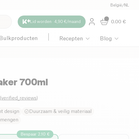
België
/
NL
0.00
€
Lid worden · 4,90 €/maand
Bulkproducten
Recepten
Blog
aker 700ml
0
(
verified_reviews
)
nt design
Duurzaam & veilig materiaal
g mengen
Bespaar 2.10 €