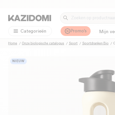
Promo's
Categorieën
Mijn ve
Home
Onze biologische catalogus
Sport
Sportdranken Bio
G
NIEUW