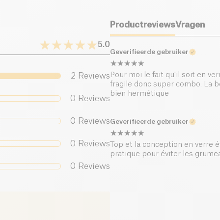
Productreviews
Vragen
5.0
Geverifieerde gebruiker
Pour moi le fait qu'il soit en v
2
Reviews
fragile donc super combo. La b
bien hermétique
0
Reviews
0
Reviews
Geverifieerde gebruiker
0
Reviews
Top et la conception en verre é
pratique pour éviter les grume
0
Reviews