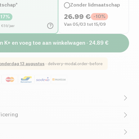
tschap*
Zonder lidmaatschap
26.99
€
-
10
%
-
17
%
Van 05/03 tot 15/09
?
d €59/jaar
an K+ en voeg toe aan winkelwagen · 24.89 €
onderdag 13 augustus
·
delivery-modal.order-before
lazen shaker
van 700 ml is de ideale partner voor jouw
icering
er is ontworpen voor sportliefhebbers en combineert
**, **functionaliteit** en **duurzame materialen**. De
orosilicaatglas
, bekend om zijn hitte- en