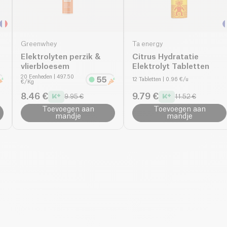
Greenwhey
Ta energy
Elektrolyten perzik &
Citrus Hydratatie
vlierbloesem
Elektrolyt Tabletten
20 Eenheden
| 497.50
12 Tabletten
| 0.96 €/u
€/Kg
8.46 €
9.79 €
9.95 €
11.52 €
Toevoegen aan
Toevoegen aan
mandje
mandje