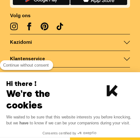
Volg ons
Kazidomi
Klantenservice
Continue without consent
Contacteer ons
Hi there !
We're the
België
/
NL
Veilige betalingen via
cookies
We waited to be sure that this website interests you before knocking,
but we
have
to know if we can be your companions during your visit.
© Kazidomi
2026
BE-BIO-03
Consents certified by
Alle rechten voorbehouden