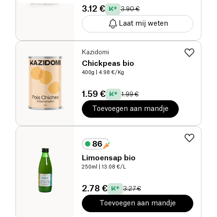
3.12 €
3.90 €
Laat mij weten
Kazidomi
Chickpeas bio
400g
| 4.98 €/Kg
1.59 €
1.99 €
Toevoegen aan mandje
Limoensap bio
250ml
| 13.08 €/L
2.78 €
3.27 €
Toevoegen aan mandje