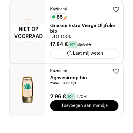
Kazidomi
Griekse Extra Vierge Olijfolie
NIET OP
bio
VOORRAAD
1L
| 22.30 €/L
17.84 €
22.30 €
Laat mij weten
Kazidomi
Agavesiroop bio
250ml
| 14.80 €/L
2.96 €
3.70 €
Toevoegen aan mandje