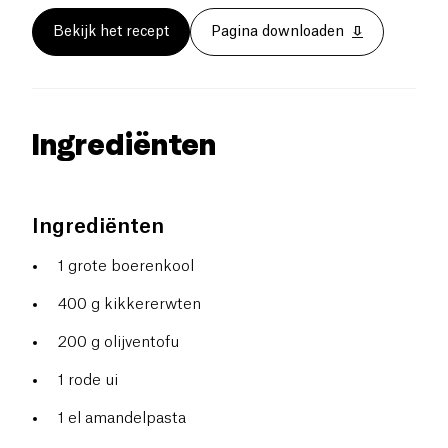
Bekijk het recept
Pagina downloaden
Ingrediënten
Ingrediënten
1 grote boerenkool
400 g kikkererwten
200 g olijventofu
1 rode ui
1 el amandelpasta