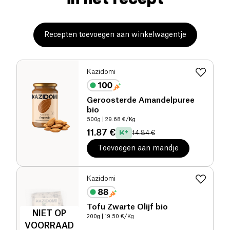
Recepten toevoegen aan winkelwagentje
Kazidomi
Geroosterde Amandelpuree
bio
500g
| 29.68 €/Kg
11.87 €
14.84 €
Toevoegen aan mandje
Kazidomi
Tofu Zwarte Olijf bio
NIET OP
200g
| 19.50 €/Kg
VOORRAAD