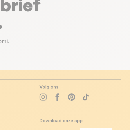
brief
.
omi.
Volg ons
Download onze app