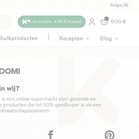
België
/
NL
0.00
€
Lid worden · 4,90 €/maand
Bulkproducten
Recepten
Blog
jn wij?
 is een online supermarkt voor gezonde en
 producten die tot 50% goedkoper is via een
s lidmaatschapssysteem.