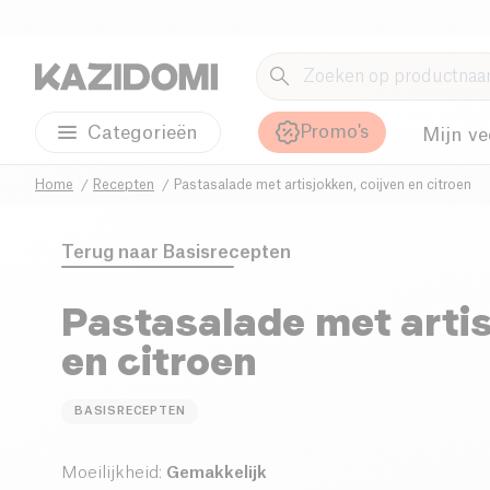
Promo's
Categorieën
Mijn ve
Home
Recepten
Pastasalade met artisjokken, coijven en citroen
Terug naar
Basisrecepten
Pastasalade met artis
en citroen
BASISRECEPTEN
Moeilijkheid
:
Gemakkelijk