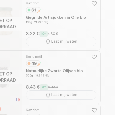
Kazidomi
Gegrilde Artisjokken in Olie bio
IET OP
190g
| 21.79 €/Kg
ORRAAD
3.22 €
4.60 €
Laat mij weten
Emile noël
Natuurlijke Zwarte Olijven bio
IET OP
500g
| 19.84 €/Kg
ORRAAD
8.43 €
9.92 €
Laat mij weten
Kazidomi