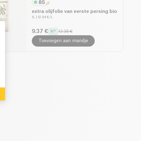
extra olijfolie van eerste persing bio
1L
| 12.04 €/L
9.37 €
13.38 €
Toevoegen aan mandje
: Personalize Your Options