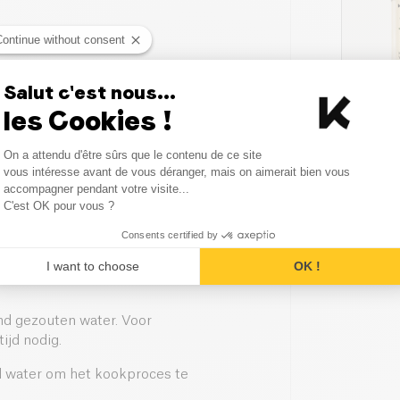
Continue without consent
Salut c'est nous...
les Cookies !
Consent Management Platform
On a attendu d'être sûrs que le contenu de ce site
Axeptio consent
vous intéresse avant de vous déranger, mais on aimerait bien vous
accompagner pendant votre visite...
C'est OK pour vous ?
Consents certified by
I want to choose
OK !
nd gezouten water. Voor
ijd nodig.
ud water om het kookproces te