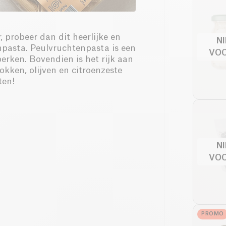
, probeer dan dit heerlijke en
N
npasta. Peulvruchtenpasta is een
VO
erken. Bovendien is het rijk aan
okken, olijven en citroenzeste
ten!
N
VO
PROMO