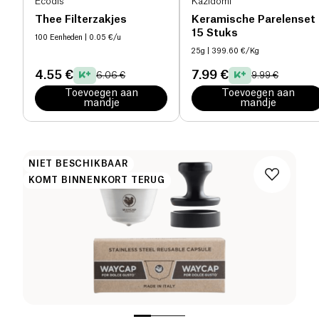
Ecodis
Kazidomi
Thee Filterzakjes
Keramische Parelenset
15 Stuks
100 Eenheden
| 0.05 €/u
25g
| 399.60 €/Kg
4.55 €
7.99 €
6.06 €
9.99 €
Toevoegen aan
Toevoegen aan
mandje
mandje
NIET BESCHIKBAAR
KOMT BINNENKORT TERUG