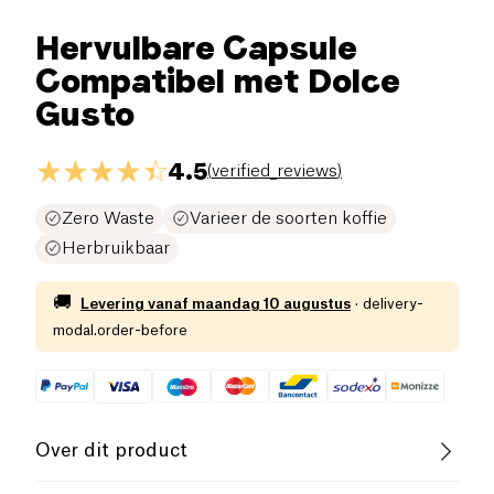
Hervulbare Capsule
Compatibel met Dolce
Gusto
4.5
(
verified_reviews
)
Zero Waste
Varieer de soorten koffie
Herbruikbaar
🚚
Levering vanaf
maandag 10 augustus
·
delivery-
modal.order-before
Over dit product