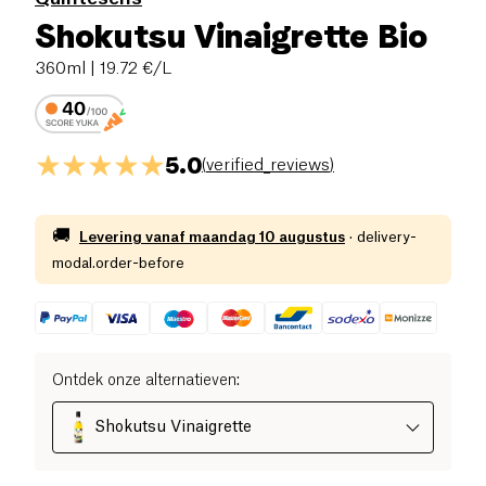
Shokutsu Vinaigrette Bio
360ml
| 19.72 €/L
5.0
(
verified_reviews
)
🚚
Levering vanaf
maandag 10 augustus
·
delivery-
modal.order-before
Ontdek onze alternatieven
:
Shokutsu Vinaigrette