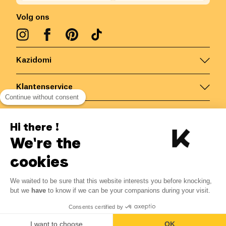
Volg ons
Kazidomi
Klantenservice
Continue without consent
Contacteer ons
Hi there !
We're the
België
/
NL
Veilige betalingen via
cookies
We waited to be sure that this website interests you before knocking,
6.04
€
-
15
%
?
7.10
€
but we
have
to know if we can be your companions during your visit.
Bespaar 1.06 € met K+
© Kazidomi
2026
BE-BIO-03
Consents certified by
Alle rechten voorbehouden
Laat mij weten
I want to choose
OK