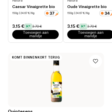
Natura
Natura
Caesar Vinaigrette bio
Oude Vinaigrette bio
150g
| 24.67 €/Kg
150g
| 24.67 €/Kg
3.15 €
3.15 €
3.70 €
3.70 €
Toevoegen aan
Toevoegen aan
mandje
mandje
KOMT BINNENKORT TERUG
Quintesens