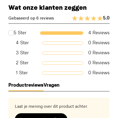
Wat onze klanten zeggen
Voedingsvezels (g)
0 g
5.0
Gebaseerd op 6 reviews
Eiwitten (g)
1.7 g
5
Ster
4
Reviews
Zout (g)
1.8 g
4
Ster
0
Reviews
3
Ster
0
Reviews
2
Ster
0
Reviews
1
Ster
0
Reviews
Productreviews
Vragen
Laat je mening over dit product achter.