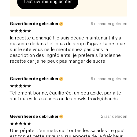
Laat uw mening achter
Geverifieerde gebruiker
9 maanden geleden
la recette a changé ! je suis décue maintenant il y a
du sucre dedans ! et plus du sirop d'agave ! alors que
sur le site vous ne le mentionnez pas dans la
description des ingrédients! je preferais l'ancienne
recette car je ne peux pas manger de sucre
Geverifieerde gebruiker
9 maanden geleden
Tellement bonne, équilibrée, un peu acide, parfaite
sur toutes les salades ou les bowls froids/chauds.
Geverifieerde gebruiker
2 jaar geleden
Une pépite. J'en mets sur toutes les salades Le goût
est top et cette saveur yuzu apporte de la fraîcheur