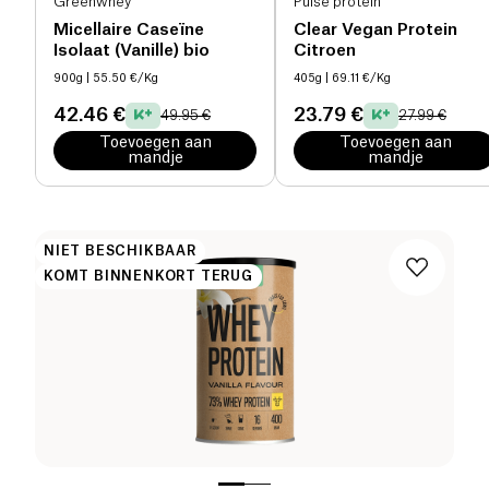
Greenwhey
Pulse protein
Micellaire Caseïne
Clear Vegan Protein
Isolaat (Vanille) bio
Citroen
900g
| 55.50 €/Kg
405g
| 69.11 €/Kg
42.46 €
23.79 €
49.95 €
27.99 €
Toevoegen aan
Toevoegen aan
mandje
mandje
NIET BESCHIKBAAR
KOMT BINNENKORT TERUG