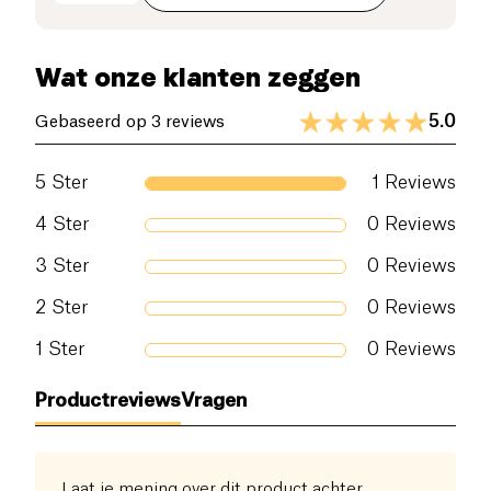
Koolhydraten (g)
17.2 g
waarvan suikers (g)
14.9 g
Wat onze klanten zeggen
Voedingsvezels (g)
1.5 g
5.0
Gebaseerd op 3 reviews
Eiwitten (g)
72.9 g
5
Ster
1
Reviews
Zout (g)
1.6 g
4
Ster
0
Reviews
3
Ster
0
Reviews
2
Ster
0
Reviews
1
Ster
0
Reviews
Productreviews
Vragen
Laat je mening over dit product achter.