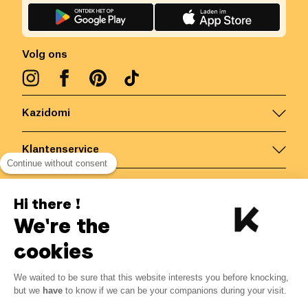
Volg ons
Kazidomi
Klantenservice
Continue without consent
Contacteer ons
Hi there !
We're the
België
/
NL
Veilige betalingen via
cookies
We waited to be sure that this website interests you before knocking,
19.16
€
-
15
%
?
22.54
€
but we
have
to know if we can be your companions during your visit.
Bespaar 3.38 € met K+
© Kazidomi
2026
BE-BIO-03