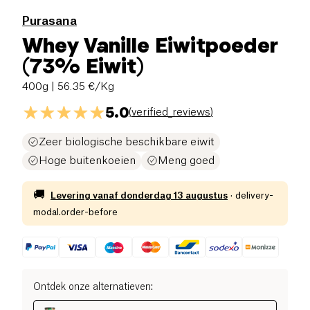
Purasana
Whey Vanille Eiwitpoeder
(73% Eiwit)
400g
| 56.35 €/Kg
5.0
(
verified_reviews
)
Zeer biologische beschikbare eiwit
Hoge buitenkoeien
Meng goed
🚚
Levering vanaf
donderdag 13 augustus
·
delivery-
modal.order-before
Ontdek onze alternatieven
: