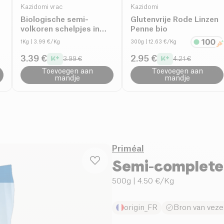
Kazidomi vrac
Kazidomi
Biologische semi-
Glutenvrije Rode Linzen
volkoren schelpjes in
Penne bio
bulk bio
1Kg
| 3.99 €/Kg
300g
| 12.63 €/Kg
3.39 €
2.95 €
3.99 €
4.21 €
Toevoegen aan
Toevoegen aan
mandje
mandje
Priméal
Semi-complete 
500g
| 4.50 €/Kg
origin_FR
Bron van veze