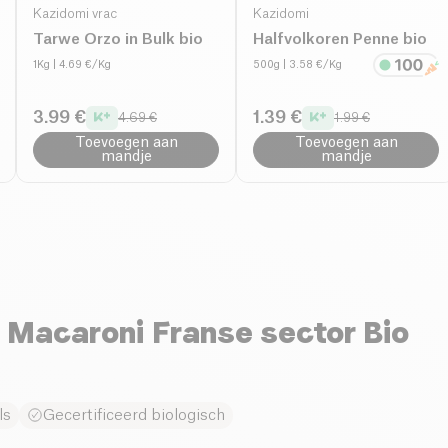
Kazidomi vrac
Kazidomi
Tarwe Orzo in Bulk bio
Halfvolkoren Penne bio
1Kg
| 4.69 €/Kg
500g
| 3.58 €/Kg
3.99 €
1.39 €
4.69 €
1.99 €
Toevoegen aan
Toevoegen aan
mandje
mandje
Macaroni Franse sector Bio
ls
Gecertificeerd biologisch