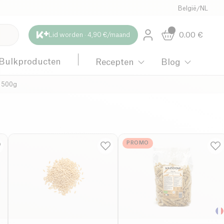
België
/
NL
0.00
€
Lid worden · 4,90 €/maand
Bulkproducten
Recepten
Blog
o 500g
PROMO