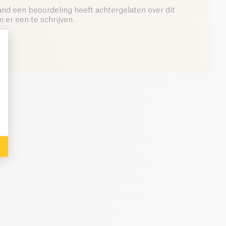
0.1 g
and een beoordeling heeft achtergelaten over dit
er een te schrijven.
: Personalize Your Options