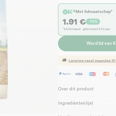
Met lidmaatschap*
1.91
€
-
15
%
*€4,90/maand · gefactureerd €59/jaar
Word lid van K
🚚
Levering vanaf
maandag 10
Over dit product
Biologisch
Laag Su
Ingrediëntenlijst
Vezelrijk
Frans bedr
“Volkorengriesmeel*