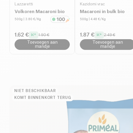
Lazzaretti
Kazidomi vrac
Volkoren Macaroni bio
Macaroni in bulk bio
500g
| 3.80 €/Kg
500g
| 4.48 €/Kg
1.62 €
1.87 €
1.90 €
2.49 €
Toevoegen aan
Toevoegen aan
mandje
mandje
NIET BESCHIKBAAR
KOMT BINNENKORT TERUG