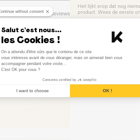
Zout (g)
Het lijkt erop dat nog niem
Continue without consent
product. Wees de eerste om 
0
Reviews
0
Reviews
Salut c'est nous...
Laat uw mening achter
les Cookies !
0
Reviews
Consent Management Platform
On a attendu d'être sûrs que le contenu de ce site
0
Reviews
Axeptio consent
vous intéresse avant de vous déranger, mais on aimerait bien vous
accompagner pendant votre visite...
C'est OK pour vous ?
0
Reviews
Consents certified by
I want to choose
OK !