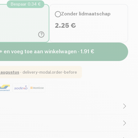
Bespaar 0.34 €
Zonder lidmaatschap
2.25
€
?
+ en voeg toe aan winkelwagen · 1.91 €
 augustus
·
delivery-modal.order-before
ikergehalte
Laag Verzadigd Vetgehalte
ijf