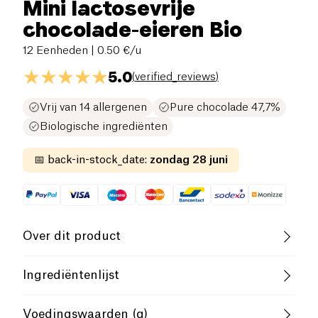
Mini lactosevrije
chocolade-eieren Bio
12 Eenheden
| 0.50 €/u
5.0
(
verified_reviews
)
Vrij van 14 allergenen
Pure chocolade 47,7%
Biologische ingrediënten
📅
back-in-stock_date
:
zondag 28 juni
Over dit product
Glutenvrij (ingrediënten)
Ingrediëntenlijst
Lactosevrij (ingrediënten)
Biologisch
Cacaomassa, cacaoboter, bietsuiker, rijstsiroop,
Voedingswaarden (g)
zonnebloemlecithine, vanille-extract.