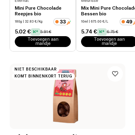
Evernat
Meurisse
Mini Pure Chocolade
Mix Mini Pure Chocolad
Reepjes bio
Bessen bio
180g
| 32.83 €/Kg
10ml
| 675.00 €/L
5.02 €
5.74 €
5.91 €
6.75 €
Toevoegen aan
Toevoegen aan
mandje
mandje
NIET BESCHIKBAAR
KOMT BINNENKORT TERUG