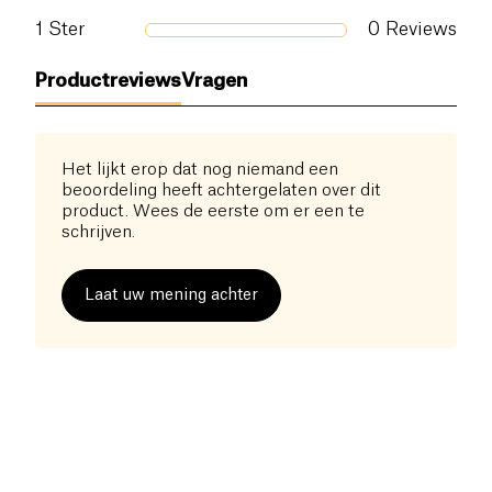
Zout (g)
1
Ster
0
Reviews
0.14 g
Productreviews
Vragen
Het lijkt erop dat nog niemand een
beoordeling heeft achtergelaten over dit
product. Wees de eerste om er een te
schrijven.
Laat uw mening achter