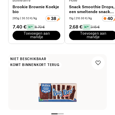
Bonneterre
Holle
Brookie Brownie Koekje
Snack Smoothie Drops,
bio
een smeltende snack
met fruit & groente
285g
| 30.53 €/Kg
15g
| 210.00 €/Kg
vanaf 3 jaar bio
7.40 €
2.68 €
8.70 €
3.15 €
Toevoegen aan
Toevoegen aan
mandje
mandje
NIET BESCHIKBAAR
KOMT BINNENKORT TERUG