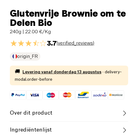
Glutenvrije Brownie om te
Delen Bio
240g
| 22.00 €/Kg
3.7
(
verified_reviews
)
origin_FR
🚚
Levering vanaf
donderdag 13 augustus
·
delivery-
modal.order-before
Over dit product
Vegan
Rijk aan eiwitten
Ingrediëntenlijst