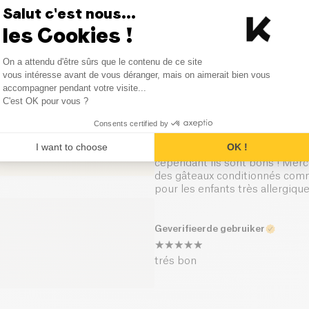
Zout (g)
Très sec
Salut c'est nous...
0
Reviews
les Cookies !
Geverifieerde gebruiker
0
Reviews
Consent Management Platform
On a attendu d'être sûrs que le contenu de ce site
Axeptio consent
vous intéresse avant de vous déranger, mais on aimerait bien vous
Délicieux, ma fille est fan!
accompagner pendant votre visite...
C'est OK pour vous ?
Geverifieerde gebruiker
Consents certified by
I want to choose
OK !
Très bien, c'est sur que quand o
cependant ils sont bons ! Merc
des gâteaux conditionnés comm
pour les enfants très allergique
Geverifieerde gebruiker
trés bon