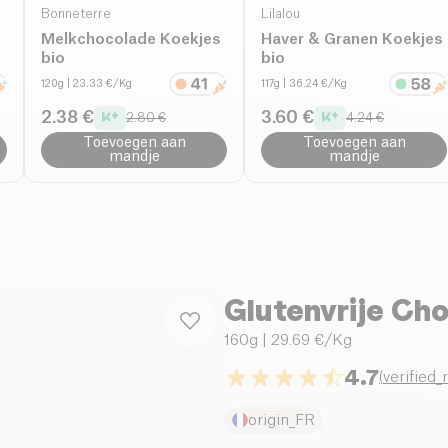
Bonneterre
Lilalou
Melkchocolade Koekjes
Haver & Granen Koekjes
bio
bio
120g
| 23.33 €/Kg
117g
| 36.24 €/Kg
2.38 €
3.60 €
2.80 €
4.24 €
Toevoegen aan
Toevoegen aan
mandje
mandje
Glutenvrije Ch
160g
| 29.69 €/Kg
4.7
(
verified_
origin_FR