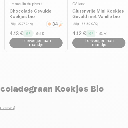
Le moulin du pivert
Céliane
Chocolade Gevulde
Glutenvrije Mini Koekjes
Koekjes bio
Gevuld met Vanille bio
175g
| 27.77 €/Kg
125g
| 38.80 €/Kg
4.13 €
4.12 €
4.86 €
4.85 €
Toevoegen aan
Toevoegen aan
mandje
mandje
ocoladegraan Koekjes Bio
reviews
)