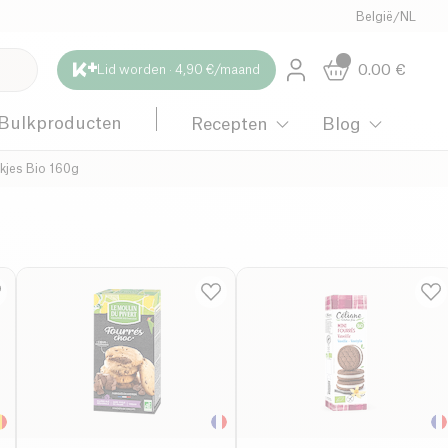
België
/
NL
0.00
€
Lid worden · 4,90 €/maand
Bulkproducten
Recepten
Blog
kjes Bio 160g