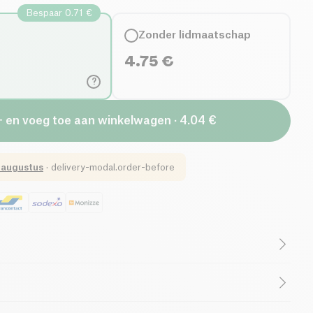
Bespaar 0.71 €
Zonder lidmaatschap
4.75
€
?
+ en voeg toe aan winkelwagen · 4.04 €
 augustus
·
delivery-modal.order-before
Lactosevrij (ingrediënten)
Biologisch
lijke Oprichter
Ondersteunt Goede Doelen
rijstmeel*, glutenvrije havervlokken*), water,