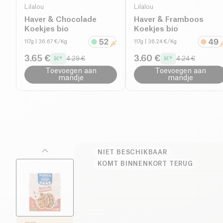
Lilalou
Lilalou
Haver & Chocolade
Haver & Framboos
Koekjes bio
Koekjes bio
117g
| 36.67 €/Kg
117g
| 36.24 €/Kg
3.65 €
3.60 €
4.29 €
4.24 €
Toevoegen aan
Toevoegen aan
mandje
mandje
NIET BESCHIKBAAR
KOMT BINNENKORT TERUG