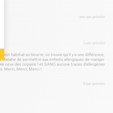
0.41 g
een jaar geleden
: Personalize Your Options
3 jaar geleden
n est habitué au beurre, on trouve qu'il y a une différence,
i Matatie de permettre aux enfants allergiques de manger
e ceux des copains ! et SANS aucune traces d'allergènes
s. Merci, Merci, Merci !
4 jaar geleden