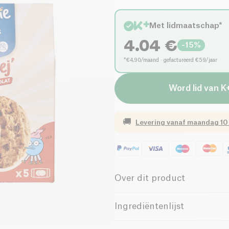
Met lidmaatschap*
4.04
€
-
15
%
*€4,90/maand · gefactureerd €59/jaar
Word lid van K
🚚
Levering vanaf
maandag 10
Over dit product
Glutenvrij (ingrediënten)
Ingrediëntenlijst
Vegetarisch
Vrouwe
Granen (sorghummeel*, volkoren