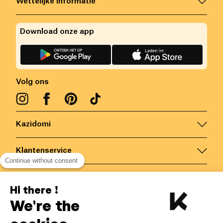
Wettelijke informatie
Download onze app
Volg ons
Kazidomi
Klantenservice
Continue without consent
Contacteer ons
Hi there !
We're the
België
/
NL
Veilige betalingen via