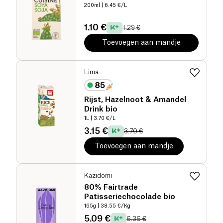
200ml
| 6.45 €/L
1.10 €
1.29 €
Toevoegen aan mandje
Lima
Rijst, Hazelnoot & Amandel
Drink bio
1L
| 3.70 €/L
3.15 €
3.70 €
Toevoegen aan mandje
Kazidomi
80% Fairtrade
Patisseriechocolade bio
165g
| 38.55 €/Kg
5.09 €
6.36 €