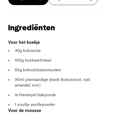
Ingrediënten
Voor het koekje
40g kokosolie
100g boekweitmeel
60g kokosbloesemsuiker
90ml plantaardige drank (kokosnoot, rijst,
amandel, enz.)
⅕ theelepel bakpoede
1 snuifje vanillepoeder
Voor de mousse