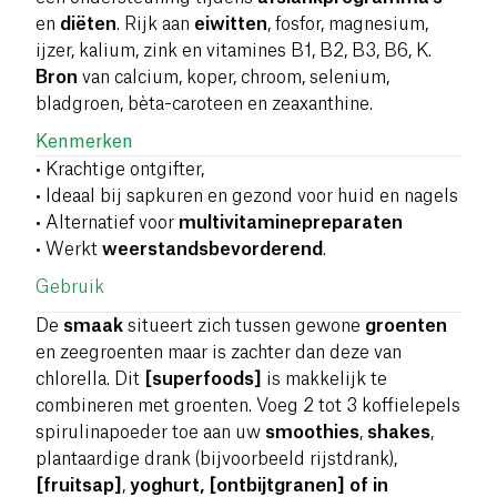
en
diëten
. Rijk aan
eiwitten
, fosfor, magnesium,
ijzer, kalium, zink en vitamines B1, B2, B3, B6, K.
Bron
van calcium, koper, chroom, selenium,
bladgroen, bèta-caroteen en zeaxanthine.
Kenmerken
• Krachtige ontgifter,
• Ideaal bij sapkuren en gezond voor huid en nagels
• Alternatief voor
multivitaminepreparaten
• Werkt
weerstandsbevorderend
.
Gebruik
De
smaak
situeert zich tussen gewone
groenten
en zeegroenten maar is zachter dan deze van
chlorella. Dit
[superfoods]
is makkelijk te
combineren met groenten. Voeg 2 tot 3 koffielepels
spirulinapoeder toe aan uw
smoothies
,
shakes
,
plantaardige drank (bijvoorbeeld rijstdrank),
[fruitsap]
,
yoghurt, [ontbijtgranen] of in