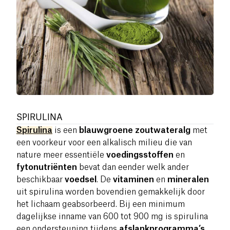
SPIRULINA
Spirulina
is een
blauwgroene zoutwateralg
met
een voorkeur voor een alkalisch milieu die van
nature meer essentiële
voedingsstoffen
en
fytonutriënten
bevat dan eender welk ander
beschikbaar
voedsel
. De
vitaminen
en
mineralen
uit spirulina worden bovendien gemakkelijk door
het lichaam geabsorbeerd. Bij een minimum
dagelijkse inname van 600 tot 900 mg is spirulina
een ondersteuning tijdens
afslankprogramma’s