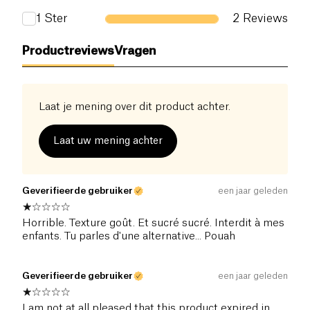
Zout (g)
1
Ster
2
Reviews
0.55 g
Productreviews
Vragen
Laat je mening over dit product achter.
Laat uw mening achter
Geverifieerde gebruiker
een jaar geleden
Horrible. Texture goût. Et sucré sucré. Interdit à mes
enfants. Tu parles d'une alternative... Pouah
Geverifieerde gebruiker
een jaar geleden
I am not at all pleased that this product expired in