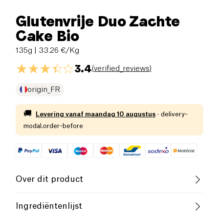
Glutenvrije Duo Zachte
Cake Bio
135g
| 33.26 €/Kg
3.4
(
verified_reviews
)
origin_FR
🚚
Levering vanaf
maandag 10 augustus
·
delivery-
modal.order-before
Over dit product
Vegan
Glutenvrij (ingrediënten)
Ingrediëntenlijst