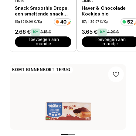
Holle
Lilalou
Snack Smoothie Drops,
Haver & Chocolade
een smeltende snack
Koekjes bio
met fruit & groente
15g
| 210.00 €/Kg
117g
| 36.67 €/Kg
vanaf 3 jaar bio
2.68 €
3.65 €
3.15 €
4.29 €
Toevoegen aan
Toevoegen aan
mandje
mandje
KOMT BINNENKORT TERUG