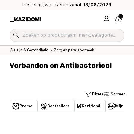
Bestel nu, we leveren
vanaf 13/08/2026
.
Home
Onze biologische catalogus
Welzijn & Gezondheid
Zorg en para-apotheek
Verbanden en Antibacterieel
Filters
Sorteer
Promo
Bestsellers
Kazidomi
Mijn reed