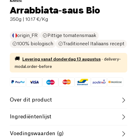
Arrabbiata-saus Bio
350g
| 10.17 €/Kg
origin_FR
Pittige tomatensmaak
100% biologisch
Traditioneel Italiaans recept
🚚
Levering vanaf
donderdag 13 augustus
·
delivery-
modal.order-before
Over dit product
Biologisch
Ingrediëntenlijst
Tomaten* (94%), rode paprika’s*, extra vierge
Breng je gerechten op smaak
met de biologische
Voedingswaarden (g)
olijfolie*, zeezout, chilipeper* (0,55%), knoflook*,