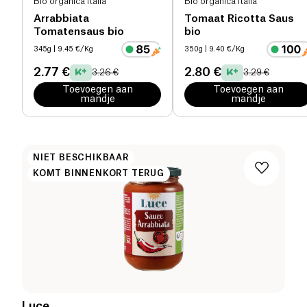
Bio organica italia
Bio organica italia
Arrabbiata
Tomaat Ricotta Saus
Tomatensaus bio
bio
345g
| 9.45 €/Kg
350g
| 9.40 €/Kg
2.77 €
2.80 €
3.26 €
3.29 €
Toevoegen aan
Toevoegen aan
mandje
mandje
NIET BESCHIKBAAR
KOMT BINNENKORT TERUG
Luce