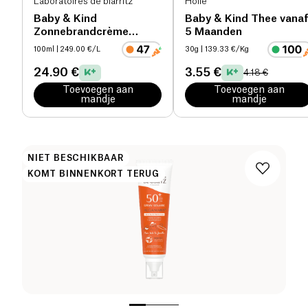
Laboratoires de biarritz
Holle
Baby & Kind
Baby & Kind Thee vana
Zonnebrandcrème
5 Maanden
SPF50+ vanaf 6
100ml
| 249.00 €/L
30g
| 139.33 €/Kg
maanden bio
24.90 €
3.55 €
4.18 €
Toevoegen aan
Toevoegen aan
mandje
mandje
NIET BESCHIKBAAR
KOMT BINNENKORT TERUG