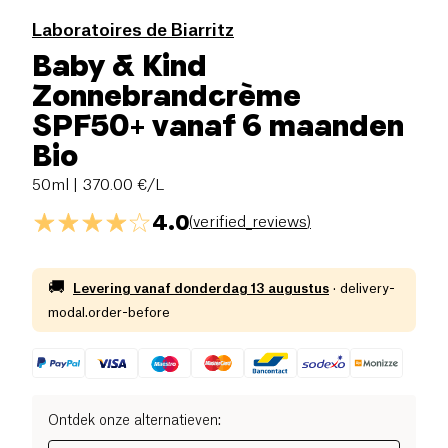
Laboratoires de Biarritz
Baby & Kind
Zonnebrandcrème
SPF50+ vanaf 6 maanden
Bio
50ml
| 370.00 €/L
4.0
(
verified_reviews
)
🚚
Levering vanaf
donderdag 13 augustus
·
delivery-
modal.order-before
Ontdek onze alternatieven
: