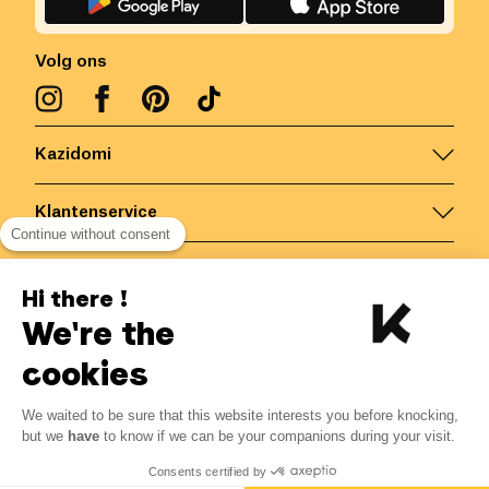
Volg ons
Kazidomi
Klantenservice
Continue without consent
Contacteer ons
Hi there !
We're the
België
/
NL
Veilige betalingen via
cookies
We waited to be sure that this website interests you before knocking,
but we
have
to know if we can be your companions during your visit.
18.50
€
© Kazidomi
2026
BE-BIO-03
Consents certified by
Alle rechten voorbehouden
Laat mij weten