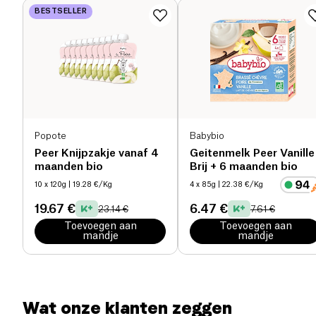
Zonder conserveringsmiddelen, zonder
BESTSELLER
toegevoegde suiker en 100% biologisch, de
Eiwitten (g)
11.2 g
Popote-puree kan zo gegeten worden of gemengd
met andere smaken voor unieke maaltijden! Vanaf 6
maanden
Zout (g)
0.1 g
Popote
Babybio
Peer Knijpzakje vanaf 4
Geitenmelk Peer Vanille
maanden bio
Brij + 6 maanden bio
10 x 120g
| 19.28 €/Kg
4 x 85g
| 22.38 €/Kg
19.67 €
6.47 €
23.14 €
7.61 €
Toevoegen aan
Toevoegen aan
mandje
mandje
Wat onze klanten zeggen