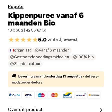
Popote
Kippenpuree vanaf 6
maanden Bio
10 x 60g
| 42.85 €/Kg
5.0
(
verified_reviews
)
origin_FR
Vanaf 6 maanden
Gestoomde voedingsmiddelen
100% bio
Zachte textuur
🚚
Levering vanaf
donderdag 13 augustus
·
delivery-
modal.order-before
Over dit product