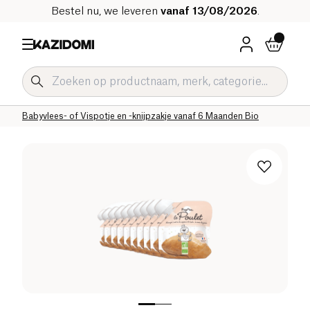
Bestel nu, we leveren
vanaf 13/08/2026
.
Home
Onze biologische catalogus
Baby & Kind
Babyvoeding Bio
Babyvlees- of Vispotje en -knijpzakje Bio
Babyvlees- of Vispotje en -knijpzakje vanaf 6 Maanden Bio