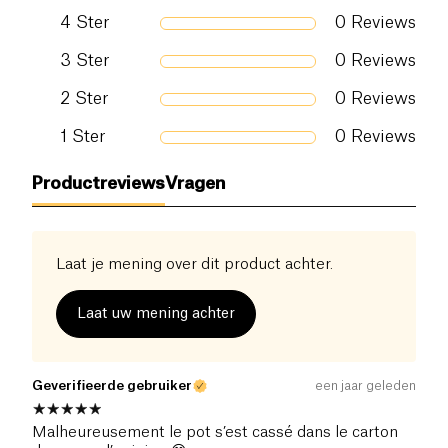
Zout (g)
5.1 g
4
Ster
0
Reviews
3
Ster
0
Reviews
2
Ster
0
Reviews
1
Ster
0
Reviews
Productreviews
Vragen
Laat je mening over dit product achter.
Laat uw mening achter
Geverifieerde gebruiker
een jaar geleden
Malheureusement le pot s’est cassé dans le carton