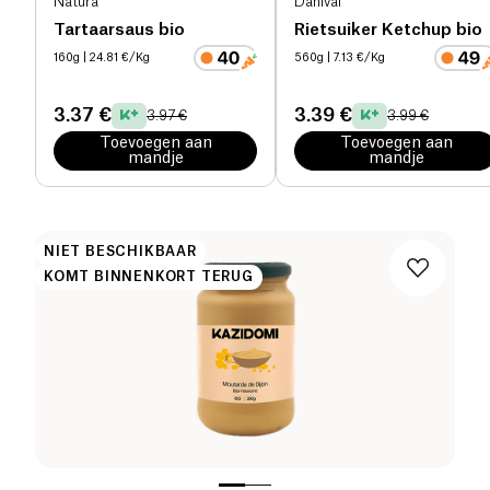
Natura
Danival
Tartaarsaus bio
Rietsuiker Ketchup bio
160g
| 24.81 €/Kg
560g
| 7.13 €/Kg
3.37 €
3.39 €
3.97 €
3.99 €
Toevoegen aan
Toevoegen aan
mandje
mandje
NIET BESCHIKBAAR
KOMT BINNENKORT TERUG