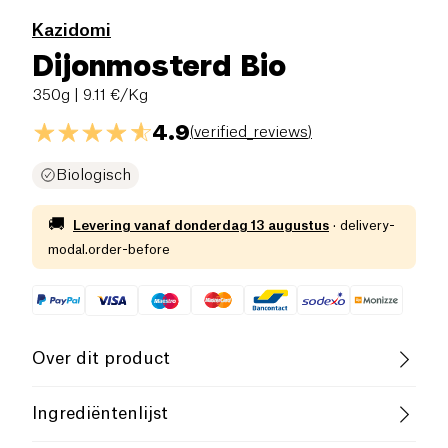
Kazidomi
Dijonmosterd Bio
350g
| 9.11 €/Kg
4.9
(
verified_reviews
)
Biologisch
🚚
Levering vanaf
donderdag 13 augustus
·
delivery-
modal.order-before
Over dit product
Biologisch
B-CORP Bedrijf
Ingrediëntenlijst