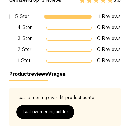
5.0
Gebaseerd op 13 reviews
Eiwitten (g)
11.5 g
5
Ster
1
Reviews
Zout (g)
0 g
4
Ster
0
Reviews
3
Ster
0
Reviews
2
Ster
0
Reviews
1
Ster
0
Reviews
Productreviews
Vragen
Laat je mening over dit product achter.
Laat uw mening achter