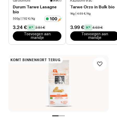
Girolomoni
5.0
(
1
)
Kazidomi vrac
Durum Tarwe Lasagne
Tarwe Orzo in Bulk bio
bio
1Kg
| 4.69 €/Kg
500g
| 7.62 €/Kg
3.24 €
3.99 €
3.81 €
4.69 €
Toevoegen aan
Toevoegen aan
mandje
mandje
KOMT BINNENKORT TERUG