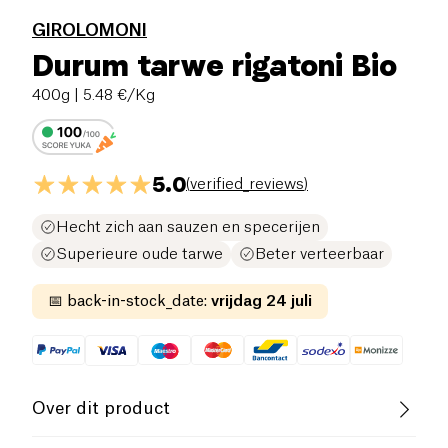
GIROLOMONI
Durum tarwe rigatoni Bio
400g
| 5.48 €/Kg
5.0
(
verified_reviews
)
Hecht zich aan sauzen en specerijen
Superieure oude tarwe
Beter verteerbaar
📅
back-in-stock_date
:
vrijdag 24 juli
Over dit product