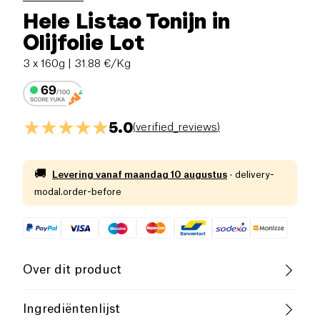
Hele Listao Tonijn in
Olijfolie Lot
3 x 160g
| 31.88 €/Kg
5.0
(
verified_reviews
)
🚚
Levering vanaf
maandag 10 augustus
·
delivery-
modal.order-before
Over dit product
Rijk aan eiwitten
Ingrediëntenlijst