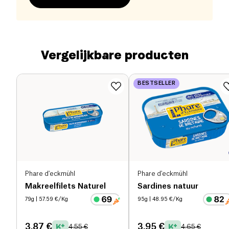
Vergelijkbare producten
BESTSELLER
Phare d'eckmühl
Phare d'eckmühl
Makreelfilets Naturel
Sardines natuur
79g
| 57.59 €/Kg
95g
| 48.95 €/Kg
3.87 €
3.95 €
4.55 €
4.65 €