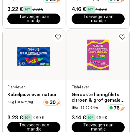
3.22 €
4.16 €
3.79 €
4.89 €
Toevoegen aan
Toevoegen aan
mandje
mandje
Fish4ever
Fish4ever
Kabeljauwlever natuur
Gerookte haringfilets
citroen & grof gemalen
120g
| 31.67 €/Kg
peper biologisch
110g
| 33.55 €/Kg
3.23 €
3.14 €
3.80 €
3.69 €
Toevoegen aan
Toevoegen aan
mandje
mandje