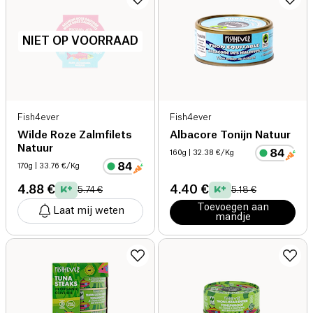
NIET OP VOORRAAD
Fish4ever
Fish4ever
Wilde Roze Zalmfilets
Albacore Tonijn Natuur
Natuur
160g
| 32.38 €/Kg
170g
| 33.76 €/Kg
4.88 €
4.40 €
5.74 €
5.18 €
Toevoegen aan
Laat mij weten
mandje