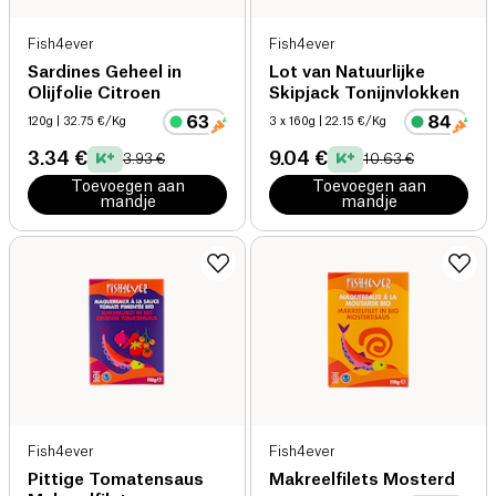
Fish4ever
Fish4ever
Sardines Geheel in
Lot van Natuurlijke
Olijfolie Citroen
Skipjack Tonijnvlokken
120g
| 32.75 €/Kg
3 x 160g
| 22.15 €/Kg
3.34 €
9.04 €
3.93 €
10.63 €
Toevoegen aan
Toevoegen aan
mandje
mandje
Fish4ever
Fish4ever
Pittige Tomatensaus
Makreelfilets Mosterd