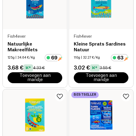
Fish4ever
Fish4ever
Natuurlijke
Kleine Sprats Sardines
Makreelfilets
Natuur
125g
| 34.64 €/Kg
110g
| 32.27 €/Kg
3.68 €
3.02 €
4.33 €
3.55 €
Toevoegen aan
Toevoegen aan
mandje
mandje
BESTSELLER