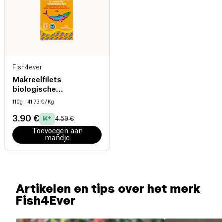
Fish4ever
Makreelfilets
biologische
zonnebloemolie
110g
| 41.73 €/Kg
3.90 €
4.59 €
Toevoegen aan
mandje
Artikelen en tips over het merk
Fish4Ever