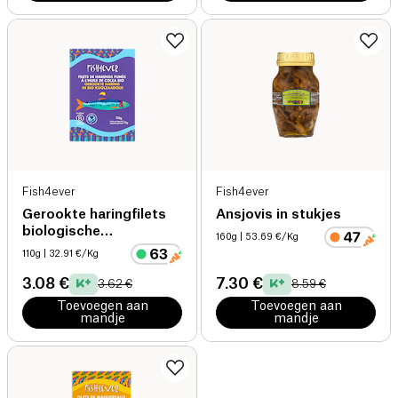
Fish4ever
Fish4ever
Gerookte haringfilets
Ansjovis in stukjes
biologische
160g
| 53.69 €/Kg
koolzaadolie
110g
| 32.91 €/Kg
3.08 €
7.30 €
3.62 €
8.59 €
Toevoegen aan
Toevoegen aan
mandje
mandje