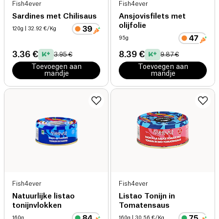
Fish4ever
Fish4ever
Sardines met Chilisaus
Ansjovisfilets met
olijfolie
120g
| 32.92 €/Kg
95g
3.36 €
8.39 €
3.95 €
9.87 €
Toevoegen aan
Toevoegen aan
mandje
mandje
Fish4ever
Fish4ever
Natuurlijke listao
Listao Tonijn in
tonijnvlokken
Tomatensaus
160g
160g
| 30.56 €/Kg