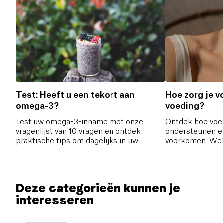
Test: Heeft u een tekort aan
Hoe zorg je vo
omega-3?
voeding?
Test uw omega-3-inname met onze
Ontdek hoe voed
vragenlijst van 10 vragen en ontdek
ondersteunen e
praktische tips om dagelijks in uw
voorkomen. Wel
behoeften te voorzien.
moet je verkiez
welke voedingss
voor een goede
onze tips om op
Deze categorieën kunnen je
voor je schildkli
interesseren