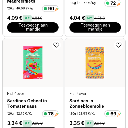
Makreelfilets
120g
| 39.58 €/Kg
120g
| 40.08 €/Kg
4.09 €
4.04 €
4.81 €
4.75 €
Toevoegen aan
Toevoegen aan
mandje
mandje
Fish4ever
Fish4ever
Sardines Geheel in
Sardines in
Tomatensaus
Zonnebloemolie
120g
| 32.75 €/Kg
120g
| 32.83 €/Kg
3.34 €
3.35 €
3.93 €
3.94 €