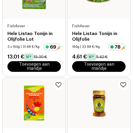
Fish4ever
Fish4ever
Hele Listao Tonijn in
Hele Listao Tonijn in
Olijfolie Lot
Olijfolie
3 x 160g
| 31.88 €/Kg
160g
| 33.88 €/Kg
13.01 €
4.61 €
15.30 €
5.42 €
Toevoegen aan
Toevoegen aan
mandje
mandje