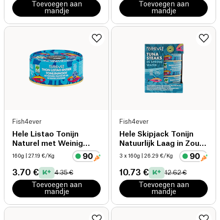
Toevoegen aan
Toevoegen aan
mandje
mandje
Fish4ever
Fish4ever
Hele Listao Tonijn
Hele Skipjack Tonijn
Naturel met Weinig
Natuurlijk Laag in Zout
Zout
Set
160g
| 27.19 €/Kg
3 x 160g
| 26.29 €/Kg
3.70 €
10.73 €
4.35 €
12.62 €
Toevoegen aan
Toevoegen aan
mandje
mandje