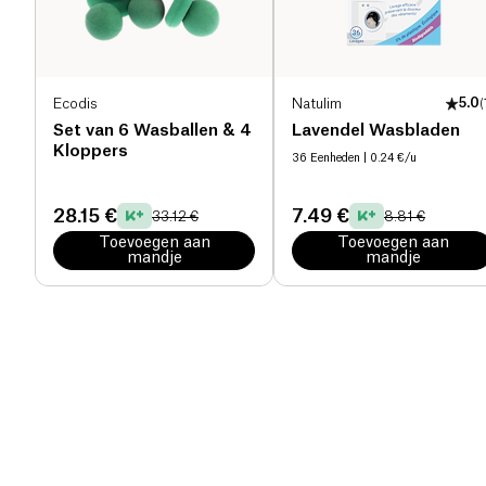
Ecodis
Natulim
5.0
(
Set van 6 Wasballen & 4
Lavendel Wasbladen
Kloppers
36 Eenheden
| 0.24 €/u
28.15 €
7.49 €
33.12 €
8.81 €
Toevoegen aan
Toevoegen aan
mandje
mandje