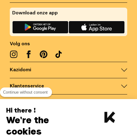
Download onze app
Volg ons
Kazidomi
Klantenservice
Continue without consent
Contacteer ons
Hi there !
We're the
België
/
NL
Veilige betalingen via
cookies