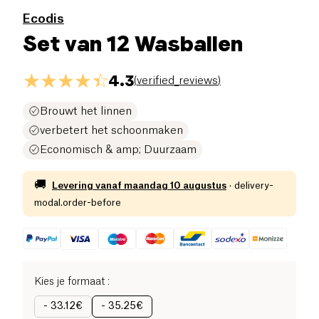
Ecodis
Set van 12 Wasballen
4.3
(
verified_reviews
)
Brouwt het linnen
verbetert het schoonmaken
Economisch & amp; Duurzaam
🚚
Levering vanaf
maandag 10 augustus
·
delivery-
modal.order-before
Kies je formaat
:
-
33.12€
-
35.25€