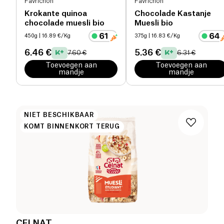
Favrichon
Favrichon
Krokante quinoa
Chocolade Kastanje
chocolade muesli bio
Muesli bio
450g
| 16.89 €/Kg
375g
| 16.83 €/Kg
6.46 €
5.36 €
7.60 €
6.31 €
Toevoegen aan
Toevoegen aan
mandje
mandje
NIET BESCHIKBAAR
KOMT BINNENKORT TERUG
CELNAT