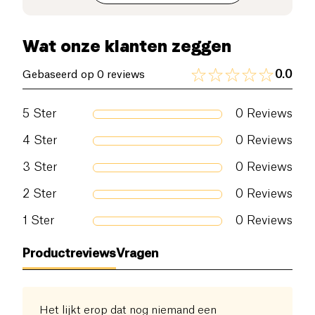
Voeg yoghurt of plantaardige melk toe.
waarvan suikers (g)
17 g
Wat onze klanten zeggen
Voedingsvezels (g)
10.2 g
0.0
Gebaseerd op 0 reviews
Eiwitten (g)
10 g
5
Ster
0
Reviews
Zout (g)
0.02 g
4
Ster
0
Reviews
3
Ster
0
Reviews
2
Ster
0
Reviews
1
Ster
0
Reviews
Productreviews
Vragen
Het lijkt erop dat nog niemand een