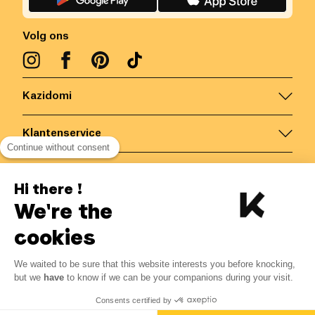
Volg ons
Kazidomi
Klantenservice
Continue without consent
Contacteer ons
Hi there !
We're the
België
/
NL
Veilige betalingen via
cookies
We waited to be sure that this website interests you before knocking,
20.81
€
-
15
%
?
24.48
€
but we
have
to know if we can be your companions during your visit.
Bespaar 3.67 € met K+
© Kazidomi
2026
BE-BIO-03
Consents certified by
Alle rechten voorbehouden
Laat mij weten