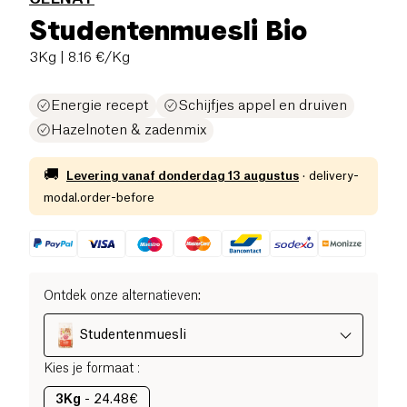
Studentenmuesli Bio
3Kg
| 8.16 €/Kg
Energie recept
Schijfjes appel en druiven
Hazelnoten & zadenmix
🚚
Levering vanaf
donderdag 13 augustus
·
delivery-
modal.order-before
Ontdek onze alternatieven
:
Studentenmuesli
Kies je formaat
:
3Kg
-
24.48€