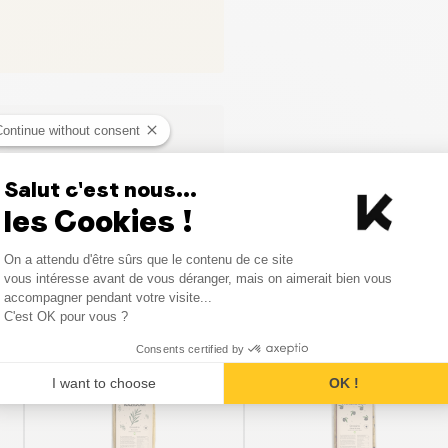
Continue without consent
Salut c'est nous...
les Cookies !
Consent Management Platform
On a attendu d'être sûrs que le contenu de ce site
Axeptio consent
vous intéresse avant de vous déranger, mais on aimerait bien vous
Vergelijkbare producten
accompagner pendant votre visite...
C'est OK pour vous ?
Consents certified by
PROMO
PROMO
I want to choose
OK !