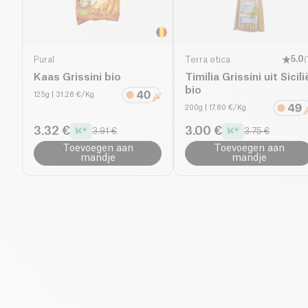
Pural
Terra etica
5.0
(
Kaas Grissini bio
Timilia Grissini uit Sicili
bio
125g
| 31.28 €/Kg
200g
| 17.80 €/Kg
3.32 €
3.00 €
3.91 €
3.75 €
Toevoegen aan
Toevoegen aan
mandje
mandje