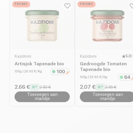
PROMO
PROMO
Kazidomi
Kazidomi
5.0
(
Artisjok Tapenade bio
Gedroogde Tomaten
Tapenade bio
100g
| 26.60 €/Kg
100g
| 26.60 €/Kg
2.66 €
2.07 €
2.95 €
2.95 €
Toevoegen aan
Toevoegen aan
mandje
mandje