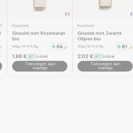
1
)
Kazidomi
Kazidomi
ë
Grissini met Rozemarijn
Grissini met Zwarte
bio
Olijven bio
160g
| 15.13 €/Kg
160g
| 16.19 €/Kg
1.88 €
2.02 €
2.69 €
2.88 €
Toevoegen aan
Toevoegen aan
mandje
mandje