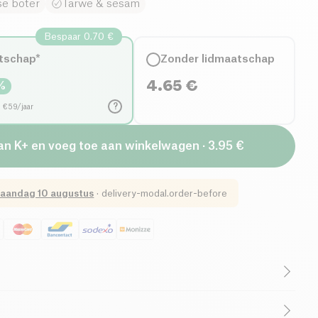
e boter
Tarwe & sesam
Bespaar 0.70 €
tschap*
Zonder lidmaatschap
4.65
€
%
?
d €59/jaar
van K+ en voeg toe aan winkelwagen · 3.95 €
aandag 10 augustus
·
delivery-modal.order-before
Vegetarisch
Laag Suikergehalte