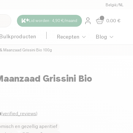
België
/
NL
0.00
€
Lid worden · 4,90 €/maand
Bulkproducten
Recepten
Blog
& Maanzaad Grissini Bio 100g
aanzaad Grissini Bio
9
(
verified_reviews
)
misch en gezellig aperitief