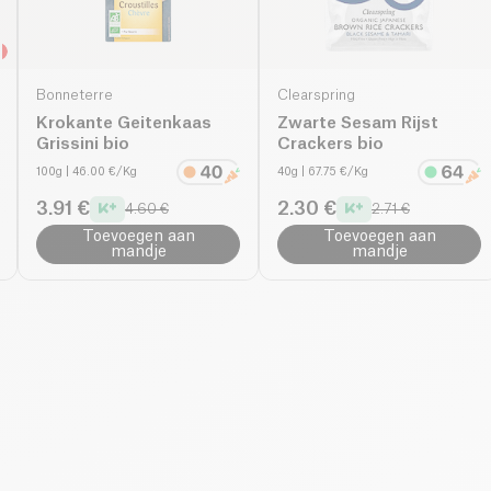
Bonneterre
Clearspring
Krokante Geitenkaas
Zwarte Sesam Rijst
Grissini bio
Crackers bio
100g
| 46.00 €/Kg
40g
| 67.75 €/Kg
3.91 €
2.30 €
4.60 €
2.71 €
Toevoegen aan
Toevoegen aan
mandje
mandje