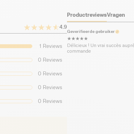
Zout (g)
Productreviews
Vragen
4.9
Geverifieerde gebruiker
Délicieux ! Un vrai succès auprè
1
Reviews
commande
0
Reviews
0
Reviews
0
Reviews
0
Reviews