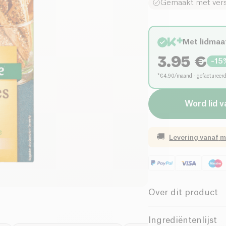
Gemaakt met vers
Met lidmaa
3.95
€
-
15
*€4,90/maand · gefactureer
Word lid 
🚚
Levering vanaf
m
Over dit product
Biologisch
Ingrediëntenlijst